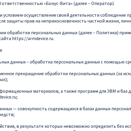
ответственностью «Бонус-Вита» (далее – Оператор).
 и условием осуществления своей деятельности соблюдение пр
сле защиты прав на неприкосновенность частной жизни, личн
нии обработки персональных данных (далее – Политика) прим
йта https://armdevice.ru.
ке
ьных данных – обработка персональных данных с помощью ср
еменное прекращение обработки персональных данных (за иск
ых);
информационных материалов, а также программ для ЭВМ и баз
device
.ru
;
анных — совокупность содержащихся в базах данных персона
редств;
ействия, в результате которых невозможно определить без 