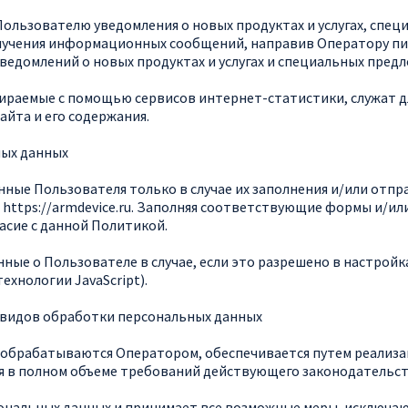
Пользователю уведомления о новых продуктах и услугах, спец
олучения информационных сообщений, направив Оператору пи
уведомлений о новых продуктах и услугах и специальных предл
бираемые с помощью сервисов интернет-статистики, служат д
айта и его содержания.
ных данных
нные Пользователя только в случае их заполнения и/или отп
https://
armdevice
.ru
. Заполняя соответствующие формы и/ил
асие с данной Политикой.
ные о Пользователе в случае, если это разрешено в настрой
ехнологии JavaScript).
их видов обработки персональных данных
 обрабатываются Оператором, обеспечивается путем реализа
я в полном объеме требований действующего законодательст
сональных данных и принимает все возможные меры, исключа