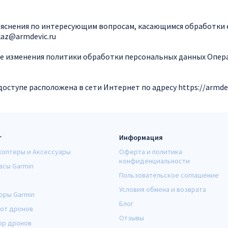
ъяснения по интересующим вопросам, касающимся обработки 
az@armdevic.ru
ые изменения политики обработки персональных данных Опер
доступе расположена в сети Интернет по адресу https://
armde
г
Информация
коптеры и Аксессуары
Оферта и политика
конфиденциальности
асы Garmin
Пользовательское соглашение
Условия обмена и возврата
оры Garmin
Блог
от дронов
Отзывы
ор дронов