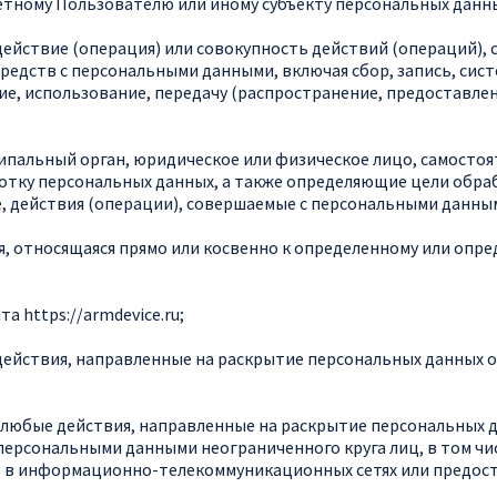
тному Пользователю или иному субъекту персональных данн
действие (операция) или совокупность действий (операций),
редств с персональными данными, включая сбор, запись, сис
ие, использование, передачу (распространение, предоставлен
ципальный орган, юридическое или физическое лицо, самосто
отку персональных данных, а также определяющие цели обра
, действия (операции), совершаемые с персональными данны
я, относящаяся прямо или косвенно к определенному или опр
та https://
armdevice
.ru
;
 действия, направленные на раскрытие персональных данных 
– любые действия, направленные на раскрытие персональных 
 персональными данными неограниченного круга лиц, в том ч
 в информационно-телекоммуникационных сетях или предост