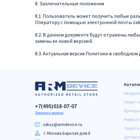
8. Заключительные положения
8.1. Пользователь может получить любые раз
Оператору с помощью электронной почты
zak
8.2. В данном документе будут отражены люб
замены ее новой версией.
8.3. Актуальная версия Политики в свободном 
Катало
Квадро
Смарт-ч
+7(495)018-07-07
Бренды
Заказать звонок
Навигат
zakaz@armdeviсe.ru
Защита 
г. Москва Барклая дом 8
Детект