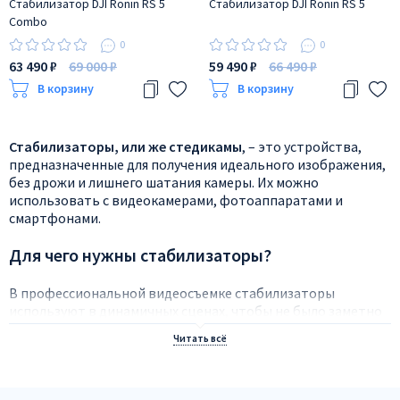
Стабилизатор DJI Ronin RS 5
Стабилизатор DJI Ronin RS 5
Combo
0
0
63 490 ₽
69 000 ₽
59 490 ₽
66 490 ₽
В корзину
В корзину
Стабилизаторы, или же стедикамы
, – это устройства,
предназначенные для получения идеального изображения,
без дрожи и лишнего шатания камеры. Их можно
использовать с видеокамерами, фотоаппаратами и
смартфонами.
Для чего нужны стабилизаторы?
В профессиональной видеосъемке стабилизаторы
используют в динамичных сценах, чтобы не было заметно
дрожания рук оператора и изображение выглядело
плавным. Чаще всего для таких съемок используют
механические стабилизаторы, так как они лучше
справляются с этой задачей.