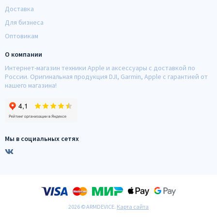
Доставка
Плюсы:
Для бизнеса
Подойдет для работы неопытным операторам.
Оптовикам
Имеет значительно меньший вес по сравнению с
механическими аналогами.
О компании
Занимает только одну руку.
Интернет-магазин техники Apple и аксессуары с доставкой по
России. Оригинальная продукция DJI, Garmin, Apple с гарантией от
Может работать в трудных условиях.
нашего магазина!
Минусы:
Нужно следить за зарядом батареи и желательно иметь
при себе запасной аккумулятор.
Мы в социальных сетях
Качество картинки может быть хуже, чем у
механических стедикамов.
У некоторых стабилизаторов есть небольшая задержка
момента съемки.
Заключение
2026 © ARMDEVICE.
Карта сайта
Без стабилизаторов очень сложно снять качественное