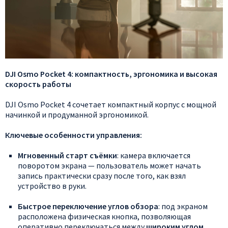
DJI
Osmo
Pocket
4:
компактность,
эргономика
и
высокая
скорость
работы
DJI
Osmo
Pocket
4
сочетает
компактный
корпус
с
мощной
начинкой
и
продуманной
эргономикой.
Ключевые
особенности
управления:
Мгновенный
старт
съёмки
:
камера
включается
поворотом
экрана
— пользователь
может
начать
запись
практически
сразу
после
того,
как
взял
устройство
в
руки.
Быстрое
переключение
углов
обзора
:
под
экраном
расположена
физическая
кнопка,
позволяющая
оперативно
переключаться
между
широким
углом