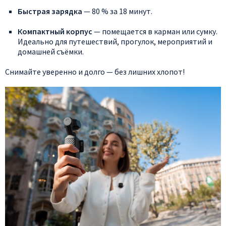
Быстрая
зарядка
— 80
% за
18
минут.
Компактный
корпус
— помещается
в
карман
или
сумку.
Идеально
для
путешествий,
прогулок,
мероприятий
и
домашней
съёмки.
Снимайте
уверенно
и
долго
— без
лишних
хлопот!