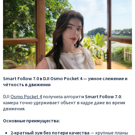
Smart
Follow
7.0
в
DJI
Osmo
Pocket
4
— умное
слежение
и
чёткость
в
движении
DJI
Osmo
Pocket
4
получила
алгоритм
Smart
Follow
7.0
:
камера
точно
удерживает
объект
в
кадре
даже
во
время
движения.
Основные
преимущества:
2‑кратный
зум
без
потери
качества
— крупные
планы