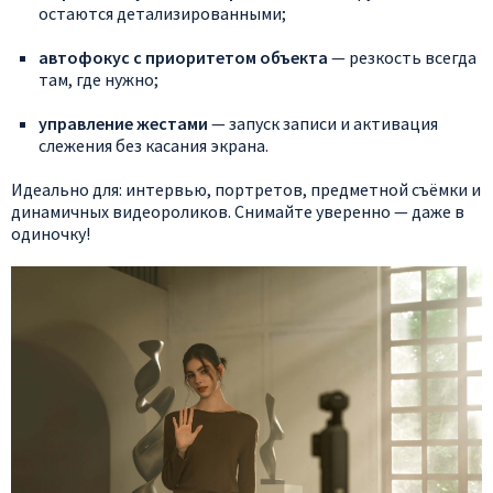
остаются
детализированными;
автофокус
с
приоритетом
объекта
— резкость
всегда
там,
где
нужно;
управление
жестами
— запуск
записи
и
активация
слежения
без
касания
экрана.
Идеально
для:
интервью,
портретов,
предметной
съёмки
и
динамичных
видеороликов.
Снимайте
уверенно
— даже
в
одиночку!