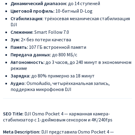
Динамический диапазон:
до 14 ступеней
Цветовой профиль:
10-битный D-Log
Стабилизация:
трёхосевая механическая стабилизация
DJI
Слежение:
Smart Follow 7.0
Зум:
2× без потери качества
Память:
107 ГБ встроенной памяти
Передача данных:
до 800 МБ/с
Автономность:
до 3 часов, до 240 минут в экономичном
режиме
Зарядка:
до 80% примерно за 18 минут
Аудио:
OsmoAudio, четырёхканальная запись,
поддержка микрофонов DJI
SEO Title:
DJI Osmo Pocket 4 — карманная камера-
стабилизатор с 1-дюймовым сенсором и 4K/240fps
Meta Description:
DJI представила Osmo Pocket 4 —