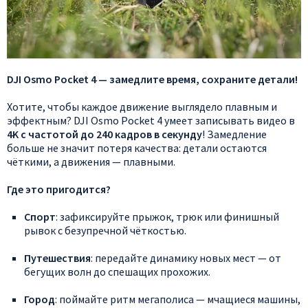
DJI
Osmo
Pocket
4
— замедлите
время,
сохраните
детали!
Хотите,
чтобы
каждое
движение
выглядело
плавным
и
эффектным?
DJI
Osmo
Pocket
4
умеет
записывать
видео
в
4K
с
частотой
до
240
кадров
в
секунду
!
Замедление
больше
не
значит
потеря
качества:
детали
остаются
чёткими,
а
движения
— плавными.
Где
это
пригодится?
Спорт
:
зафиксируйте
прыжок,
трюк
или
финишный
рывок
с
безупречной
чёткостью.
Путешествия
:
передайте
динамику
новых
мест
— от
бегущих
волн
до
спешащих
прохожих.
Город
:
поймайте
ритм
мегаполиса
— мчащиеся
машины,