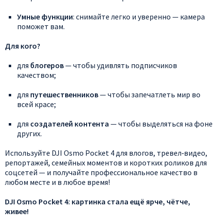
Умные
функции
:
снимайте
легко
и
уверенно
— камера
поможет
вам.
Для
кого?
для
блогеров
— чтобы
удивлять
подписчиков
качеством;
для
путешественников
— чтобы
запечатлеть
мир
во
всей
красе;
для
создателей
контента
— чтобы
выделяться
на
фоне
других.
Используйте
DJI
Osmo
Pocket
4
для
влогов,
тревел‑видео,
репортажей,
семейных
моментов
и
коротких
роликов
для
соцсетей
— и
получайте
профессиональное
качество
в
любом
месте
и
в
любое
время!
DJI
Osmo
Pocket
4:
картинка
стала
ещё
ярче,
чётче,
живее!