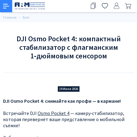
Главная
Блог
DJI Osmo Pocket 4: компактный
стабилизатор с флагманским
1‑дюймовым сенсором
19 Июня 2026
DJI
Osmo
Pocket
4:
снимайте
как
профи
— в
кармане!
Встречайте
DJI
Osmo
Pocket
4
— камеру‑стабилизатор,
которая
перевернёт
ваше
представление
о
мобильной
съёмке!