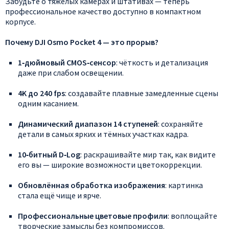
Забудьте
о
тяжёлых
камерах
и
штативах
— теперь
профессиональное
качество
доступно
в
компактном
корпусе.
Почему
DJI
Osmo
Pocket
4
— это
прорыв?
1‑дюймовый
CMOS‑сенсор
:
чёткость
и
детализация
даже
при
слабом
освещении.
4K
до
240
fps
:
создавайте
плавные
замедленные
сцены
одним
касанием.
Динамический
диапазон
14
ступеней
:
сохраняйте
детали
в
самых
ярких
и
тёмных
участках
кадра.
10‑битный
D‑Log
:
раскрашивайте
мир
так,
как
видите
его
вы
— широкие
возможности
цветокоррекции.
Обновлённая
обработка
изображения
:
картинка
стала
ещё
чище
и
ярче.
Профессиональные
цветовые
профили
:
воплощайте
творческие
замыслы
без
компромиссов.