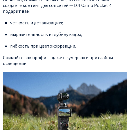
создаёте
контент
для
соцсетей
— DJI
Osmo
Pocket
4
подарит
вам:
чёткость
и
детализацию;
выразительность
и
глубину
кадра;
гибкость
при
цветокоррекции.
Снимайте
как
профи
— даже
в
сумерках
и
при
слабом
освещении!