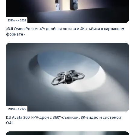
23 Июня 2026
«DJI Osmo Pocket 4P: двойная оптика и 4K‑съёмка в карманном
формате»
19 Июня 2026
DJI Avata 360: FPV-дрон с 360°-съёмкой, 8K-видео и системой
O4+