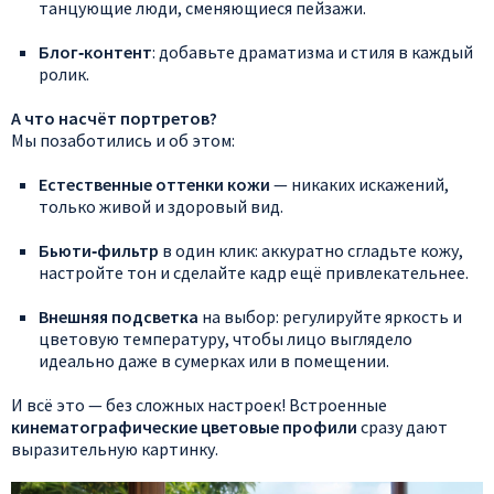
танцующие
люди,
сменяющиеся
пейзажи.
Блог‑контент
:
добавьте
драматизма
и
стиля
в
каждый
ролик.
А
что
насчёт
портретов?
Мы
позаботились
и
об
этом:
Естественные
оттенки
кожи
— никаких
искажений,
только
живой
и
здоровый
вид.
Бьюти‑фильтр
в
один
клик:
аккуратно
сгладьте
кожу,
настройте
тон
и
сделайте
кадр
ещё
привлекательнее.
Внешняя
подсветка
на
выбор:
регулируйте
яркость
и
цветовую
температуру,
чтобы
лицо
выглядело
идеально
даже
в
сумерках
или
в
помещении.
И
всё
это
— без
сложных
настроек!
Встроенные
кинематографические
цветовые
профили
сразу
дают
выразительную
картинку.