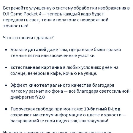
Встречайте
улучшенную
систему
обработки
изображения
в
DJI
Osmo
Pocket
4
— теперь
каждый
кадр
будет
передавать
свет,
тени
и
полутона
с
невероятной
точностью!
Что
это
значит
для
вас?
Больше
деталей
даже
там,
где
раньше
были
только
тёмные
пятна
или
засвеченные
участки.
Естественная
картинка
в
любых
условиях:
днём
на
солнце,
вечером
в
кафе,
ночью
на
улице.
Эффект
кинотеатрального
качества
благодаря
мягкому
размытию
фона
— всё
благодаря
светосильной
диафрагме
f/2.0
.
Творческая
свобода
при
монтаже:
10‑битный
D‑Log
сохраняет
максимум
информации
о
цвете
и
яркости
—
раскрашивайте
свои
видео
так,
как
задумали!
Неважно,
снимаете
ли
вы
влог,
путешествуете
или