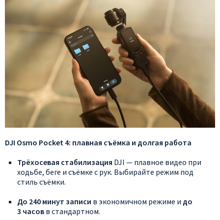
DJI
Osmo
Pocket
4:
плавная
съёмка
и
долгая
работа
Трёхосевая
стабилизация
DJI
— плавное
видео
при
ходьбе,
беге
и
съёмке
с
рук.
Выбирайте
режим
под
стиль
съёмки.
До
240
минут
записи
в
экономичном
режиме
и
до
3
часов
в
стандартном.