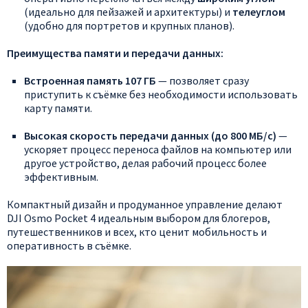
(идеально
для
пейзажей
и
архитектуры)
и
телеуглом
(удобно
для
портретов
и
крупных
планов).
Преимущества
памяти
и
передачи
данных:
Встроенная
память
107
ГБ
— позволяет
сразу
приступить
к
съёмке
без
необходимости
использовать
карту
памяти.
Высокая
скорость
передачи
данных
(до
800
МБ/с)
—
ускоряет
процесс
переноса
файлов
на
компьютер
или
другое
устройство,
делая
рабочий
процесс
более
эффективным.
Компактный
дизайн
и
продуманное
управление
делают
DJI
Osmo
Pocket
4
идеальным
выбором
для
блогеров,
путешественников
и
всех,
кто
ценит
мобильность
и
оперативность
в
съёмке.