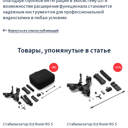
благодаря
глубокой
интеграции
в
экосистему
DJI
и
возможностям
расширения
функционала
становится
надёжным
инструментом
для
профессиональной
видеосъёмки
в
любых
условиях.
Вернуться к списку публикаций
Товары, упомянутые в статье
−8%
−11%
Стабилизатор DJI Ronin RS 5
Стабилизатор DJI Ronin RS 5