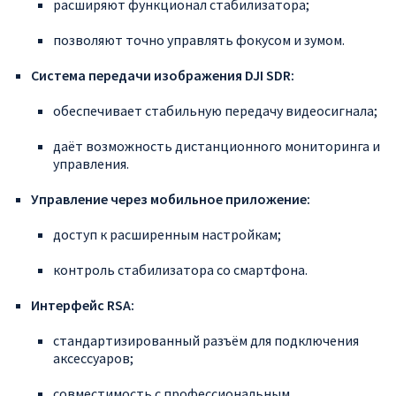
расширяют
функционал
стабилизатора;
позволяют
точно
управлять
фокусом
и
зумом.
Система
передачи
изображения
DJI
SDR:
обеспечивает
стабильную
передачу
видеосигнала;
даёт
возможность
дистанционного
мониторинга
и
управления.
Управление
через
мобильное
приложение:
доступ
к
расширенным
настройкам;
контроль
стабилизатора
со
смартфона.
Интерфейс
RSA:
стандартизированный
разъём
для
подключения
аксессуаров;
совместимость
с
профессиональным