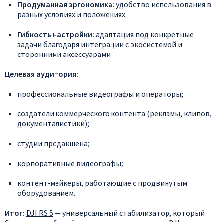
Продуманная
эргономика:
удобство
использования
в
разных
условиях
и
положениях.
Гибкость
настройки:
адаптация
под
конкретные
задачи
благодаря
интеграции
с
экосистемой
и
сторонними
аксессуарами.
Целевая
аудитория:
профессиональные
видеографы
и
операторы;
создатели
коммерческого
контента
(рекламы,
клипов,
документалистики);
студии
продакшена;
корпоративные
видеографы;
контент‑мейкеры,
работающие
с
продвинутым
оборудованием.
Итог:
DJI
RS
5
— универсальный
стабилизатор,
который