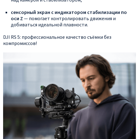
сенсорный
экран
с
индикатором
стабилизации
по
оси
Z
— помогает
контролировать
движения
и
добиваться
идеальной
плавности.
DJI
RS
5:
профессиональное
качество
съёмки
без
компромиссов!