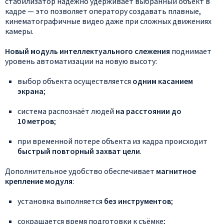
стабилизатор
надёжно
удерживает
выбранный
объект
в
кадре
— это
позволяет
оператору
создавать
плавные,
кинематографичные
видео
даже
при
сложных
движениях
камеры.
Новый
модуль
интеллектуального
слежения
поднимает
уровень
автоматизации
на
новую
высоту:
выбор
объекта
осуществляется
одним
касанием
экрана
;
система
распознаёт
людей
на
расстоянии
до
10
метров
;
при
временной
потере
объекта
из
кадра
происходит
быстрый
повторный
захват
цели
.
Дополнительное
удобство
обеспечивает
магнитное
крепление
модуля
:
установка
выполняется
без
инструментов
;
сокращается
время
подготовки
к
съёмке;