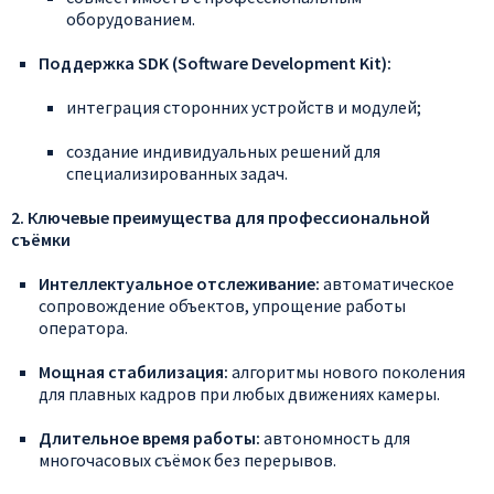
оборудованием.
Поддержка
SDK
(Software
Development
Kit):
интеграция
сторонних
устройств
и
модулей;
создание
индивидуальных
решений
для
специализированных
задач.
2.
Ключевые
преимущества
для
профессиональной
съёмки
Интеллектуальное
отслеживание:
автоматическое
сопровождение
объектов,
упрощение
работы
оператора.
Мощная
стабилизация:
алгоритмы
нового
поколения
для
плавных
кадров
при
любых
движениях
камеры.
Длительное
время
работы:
автономность
для
многочасовых
съёмок
без
перерывов.