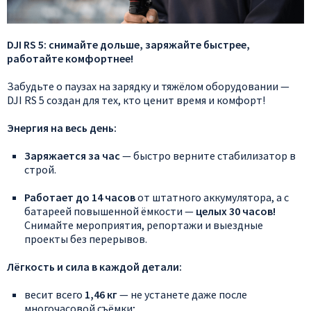
DJI
RS
5:
снимайте
дольше,
заряжайте
быстрее,
работайте
комфортнее!
Забудьте
о
паузах
на
зарядку
и
тяжёлом
оборудовании
—
DJI
RS
5
создан
для
тех,
кто
ценит
время
и
комфорт!
Энергия
на
весь
день:
Заряжается
за
час
— быстро
верните
стабилизатор
в
строй.
Работает
до
14
часов
от
штатного
аккумулятора,
а
с
батареей
повышенной
ёмкости
—
целых
30
часов!
Снимайте
мероприятия,
репортажи
и
выездные
проекты
без
перерывов.
Лёгкость
и
сила
в
каждой
детали:
весит
всего
1,46
кг
— не
устанете
даже
после
многочасовой
съёмки;