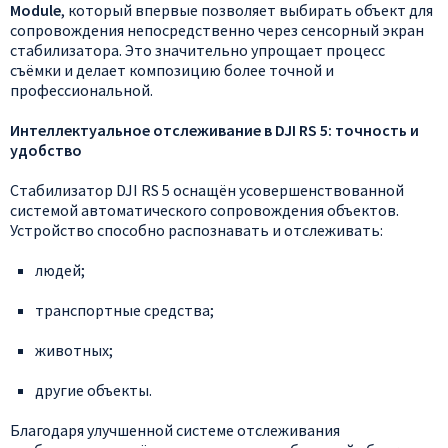
Module
, который впервые позволяет выбирать объект для
сопровождения непосредственно через сенсорный экран
стабилизатора. Это значительно упрощает процесс
съёмки и делает композицию более точной и
профессиональной.
Интеллектуальное
отслеживание
в
DJI
RS
5:
точность
и
удобство
Стабилизатор
DJI
RS
5
оснащён
усовершенствованной
системой
автоматического
сопровождения
объектов.
Устройство
способно
распознавать
и
отслеживать:
людей;
транспортные
средства;
животных;
другие
объекты.
Благодаря
улучшенной
системе
отслеживания