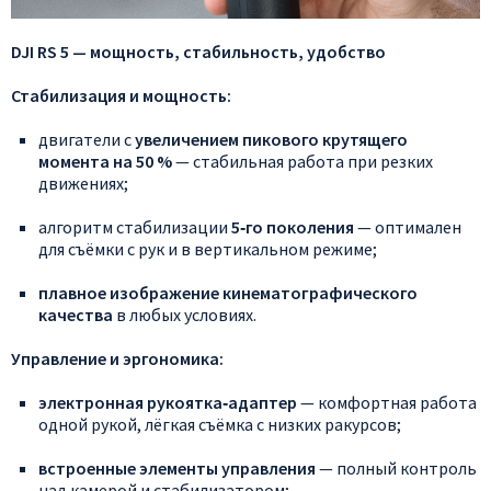
DJI
RS
5
— мощность,
стабильность,
удобство
Стабилизация
и
мощность:
двигатели
с
увеличением
пикового
крутящего
момента
на
50
%
— стабильная
работа
при
резких
движениях;
алгоритм
стабилизации
5‑го
поколения
— оптимален
для
съёмки
с
рук
и
в
вертикальном
режиме;
плавное
изображение
кинематографического
качества
в
любых
условиях.
Управление
и
эргономика:
электронная
рукоятка‑адаптер
— комфортная
работа
одной
рукой,
лёгкая
съёмка
с
низких
ракурсов;
встроенные
элементы
управления
— полный
контроль
над
камерой
и
стабилизатором;