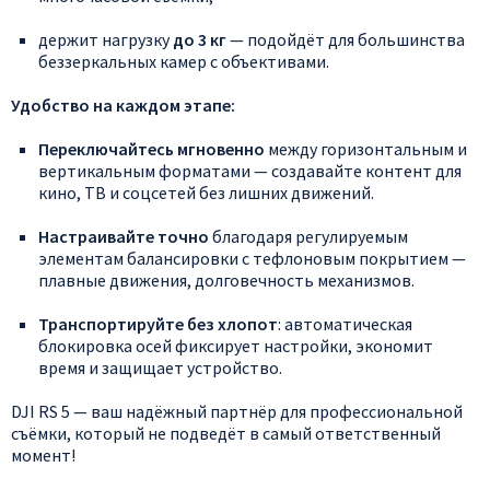
держит
нагрузку
до
3
кг
— подойдёт
для
большинства
беззеркальных
камер
с
объективами.
Удобство
на
каждом
этапе:
Переключайтесь
мгновенно
между
горизонтальным
и
вертикальным
форматами
— создавайте
контент
для
кино,
ТВ
и
соцсетей
без
лишних
движений.
Настраивайте
точно
благодаря
регулируемым
элементам
балансировки
с
тефлоновым
покрытием
—
плавные
движения,
долговечность
механизмов.
Транспортируйте
без
хлопот
:
автоматическая
блокировка
осей
фиксирует
настройки,
экономит
время
и
защищает
устройство.
DJI
RS
5
— ваш
надёжный
партнёр
для
профессиональной
съёмки,
который
не
подведёт
в
самый
ответственный
момент!