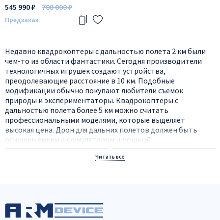
545 990 ₽
700 000 ₽
Предзаказ
Недавно квадрокоптеры с дальностью полета 2 км были
чем-то из области фантастики. Сегодня производители
технологичных игрушек создают устройства,
преодолевающие расстояние в 10 км. Подобные
модификации обычно покупают любители съемок
природы и экспериментаторы. Квадрокоптеры с
дальностью полета более 5 км можно считать
профессиональными моделями, которые выделяет
высокая цена. Дрон для дальних полетов должен быть
оснащен емким аккумулятором и мощной
радиоаппаратурой. Это позволит поддерживать связь с
техникой на большом расстоянии.
Плюсы и минусы дронов с большой
дальностью полетов
Дроны с большой дальностью полёта имеют как плюсы,