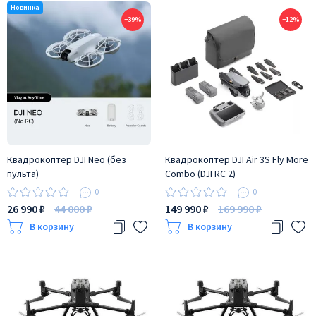
−39%
−12%
Квадрокоптер DJI Neo (без
Квадрокоптер DJI Air 3S Fly More
пульта)
Combo (DJI RC 2)
0
0
26 990 ₽
44 000 ₽
149 990 ₽
169 990 ₽
В корзину
В корзину