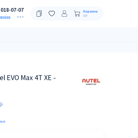
)018-07-07
Корзина
0 ₽
звонок
l EVO Max 4T XE -
₽
зыв