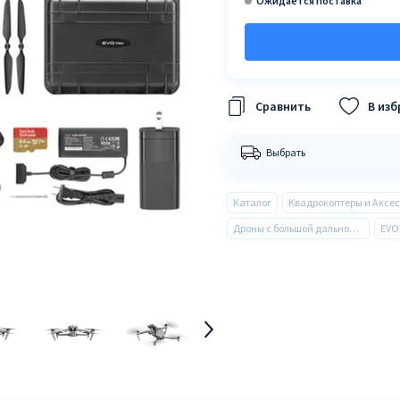
В из
Выбрать
Каталог
Дроны с большой дальностью полета
EVO