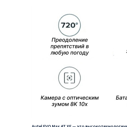
Autel EVO Max 4T XE — это высокотехнологи