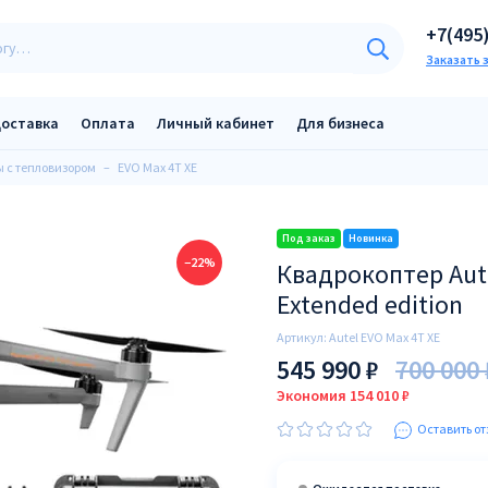
+7(495
Заказать 
оставка
Оплата
Личный кабинет
Для бизнеса
 с тепловизором
EVO Max 4T XE
−22%
Квадрокоптер Aute
Extended edition
Артикул:
Autel EVO Max 4T XE
545 990 ₽
700 000 
Экономия 154 010 ₽
Оставить от