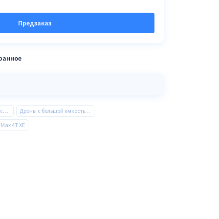
Предзаказ
бранное
Квадрокоптеры и Аксессуары
Дроны с большой емкостью аккумулятора
 Max 4T XE