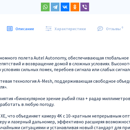
0
Описание
Характеристики
Отзывы
тономного полета Autel Autonomy, обеспечивающая глобально
епятствий и возвращение домой в сложных условиях. Высокот
условиях сильных помех, перебоев сигнала или слабых сигнал
етевая технология A-Mesh, поддерживающая свободное объеди
ля».
иятия «бинокулярное зрение рыбий глаз + радар миллиметровы
 работать в любую погоду.
T XE, что объединяет камеру 4K с 10-кратным непрерывным о
еру и лазерный дальномер, эффективно расширяя возможнос
ычайными ситуациями и устанавливая новый стандарт для пр