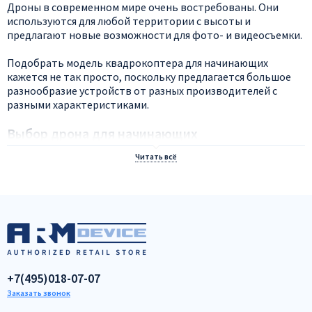
Дроны в современном мире очень востребованы. Они
используются для любой территории с высоты и
предлагают новые возможности для фото- и видеосъемки.
Подобрать модель квадрокоптера для начинающих
кажется не так просто, поскольку предлагается большое
разнообразие устройств от разных производителей с
разными характеристиками.
Выбор дрона для начинающих
При выборе квадрокоптера для начинающего следует
учитывать ряд нюансов. Как правило, квадрокоптеры для
начинающих дешевые, поскольку имеют меньше
наворотов по сравнению с профессиональными моделями.
Однако и в моделях для начинающих есть высококлассные
дроны, которые помогут поднять свои навыки на новый
уровень.
При выборе необходимо обратить внимание на
+7(495)018-07-07
следующие параметры:
Заказать звонок