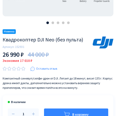
Квадрокоптер DJI Neo (без пульта)
Артикул:
152931
26 990 ₽
44 000 ₽
Экономия 17 010 ₽
Оставить отзыв
Компактный синевуп/селфи-дрон от DJI. Летает до 18 минут, весит 135 г. Корпус
дрона имеет дакты, дополнительно можно установить верхнюю защиту
пропеллеров, что снизит время полёта всего на минуту.
В корзину