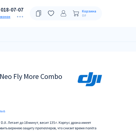
)018-07-07
Корзина
0 ₽
звонок
Neo Fly More Combo
зыв
JI. Летает до 18 минут, весит 135 г. Корпус дрона имеет
вить верхнюю защиту пропеллеров, что снизит время полёта