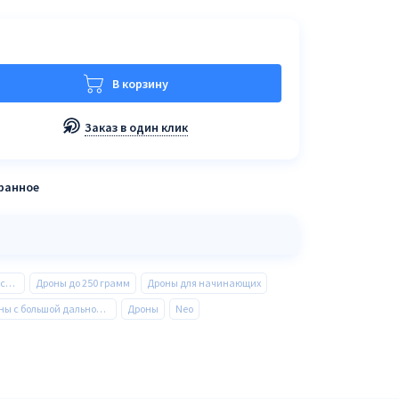
В корзину
Заказ в один клик
бранное
Квадрокоптеры и Аксессуары
Дроны до 250 грамм
Дроны для начинающих
Дроны с большой дальностью полета
Дроны
Neo