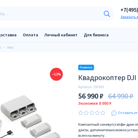
+7(495
Заказать 
оставка
Оплата
Личный кабинет
Для бизнеса
ы
Neo
−12%
Квадрокоптер DJI 
Артикул:
152933
56 990 ₽
64 990 ₽
Экономия 8 000 ₽
Оставить от
Компактный синевуп/селфи-дрон от D
дакты, дополнительно можно устано
всего на минуту.