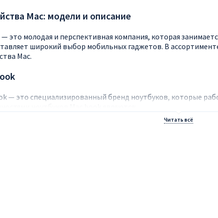
йства Mac: модели и описание
5 — это молодая и перспективная компания, которая занимает
тавляет широкий выбор мобильных гаджетов. В ассортимент
ства Mac.
book
ok — это специализированный бренд ноутбуков, которые раб
ностями ноутбуков Mac book являются:
пактные размеры, небольшой вес.
влекательный дизайн.
ичная работа тачпад.
окое качество звука.
ки Mac book представлены разными моделями в магазине Apple