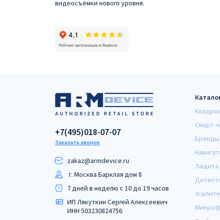
видеосъёмки нового уровня.
Катало
Квадро
Смарт-ч
+7(495)018-07-07
Бренды
Заказать звонок
Навигат
zakaz@armdeviсe.ru
Защита 
г. Москва Барклая дом 8
Детект
7 дней в неделю с 10 до 19 часов
Усилите
ИП Лякуткин Сергей Алексеевич
Микроф
ИНН 503230824756