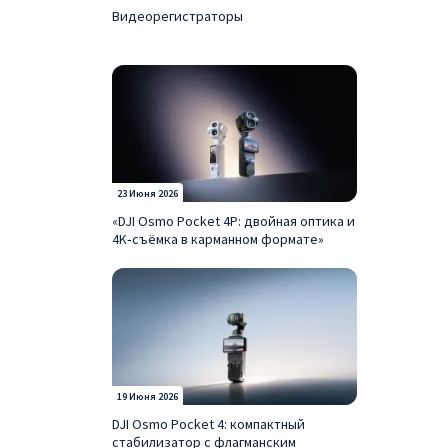
IMac —
Видеорегистраторы
Apple 
операт
техник
поддер
MacB
MacBoo
корпор
23 Июня 2026
«DJI Osmo Pocket 4P: двойная оптика и
Систем
4K‑съёмка в карманном формате»
делить
В мага
продук
Mac m
Mac mi
19 Июня 2026
особое
DJI Osmo Pocket 4: компактный
или мо
стабилизатор с флагманским