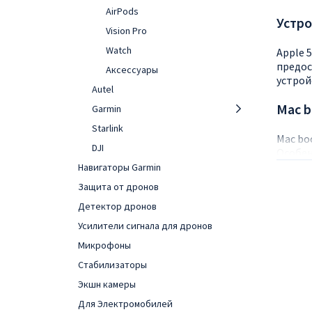
AirPods
Устро
Vision Pro
Watch
Apple 
предос
Аксессуары
устрой
Autel
Mac 
Garmin
Starlink
Mac bo
DJI
Особен
Навигаторы Garmin
Ком
Защита от дронов
При
Детектор дронов
Отл
Усилители сигнала для дронов
Выс
Микрофоны
Ноутбу
Стабилизаторы
Экшн камеры
IMac
Для Электромобилей