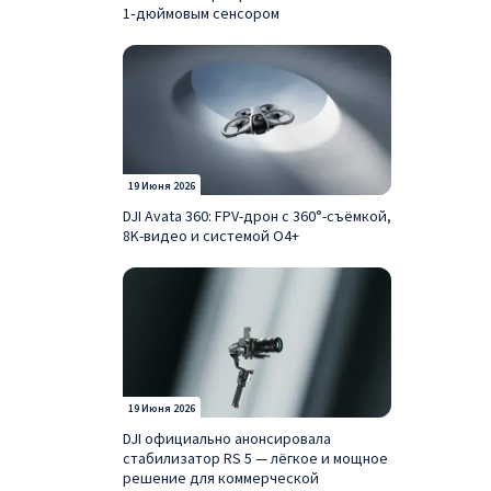
1‑дюймовым сенсором
Apple
Mac St
Apple.
рабоче
В ассо
19 Июня 2026
мульти
DJI Avata 360: FPV-дрон с 360°-съёмкой,
Консул
8K-видео и системой O4+
выбран
Магази
клиент
19 Июня 2026
DJI официально анонсировала
стабилизатор RS 5 — лёгкое и мощное
решение для коммерческой