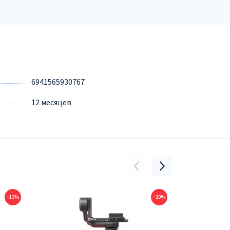
6941565930767
12 месяцев
−13%
−20%