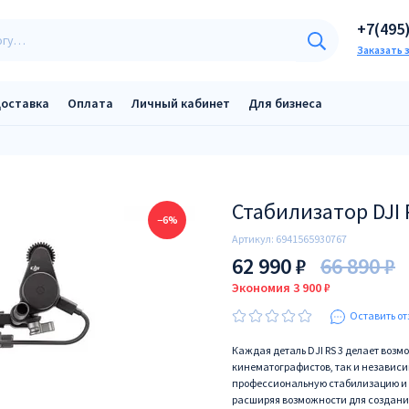
+7(495
Заказать 
оставка
Оплата
Личный кабинет
Для бизнеса
Стабилизатор DJI
−6%
Артикул:
6941565930767
62 990 ₽
66 890 ₽
Экономия 3 900 ₽
Оставить от
Каждая деталь DJI RS 3 делает воз
кинематографистов, так и независим
профессиональную стабилизацию и 
расширяя возможности для создания к