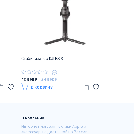
Стабилизатор DJI RS 3
Стабилизатор 
серый
0
43 990 ₽
54 990 ₽
12 990 ₽
19 
В корзину
В корзи
О компании
Интернет-магазин техники Apple и
аксессуары с доставкой по России.