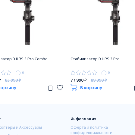
затор DJI RS 3 Pro Combo
Стабилизатор DJI RS 3 Pro
0
0
₽
83 990 ₽
77 990 ₽
89 990 ₽
корзину
В корзину
г
Информация
коптеры и Аксессуары
Оферта и политика
конфиденциальности