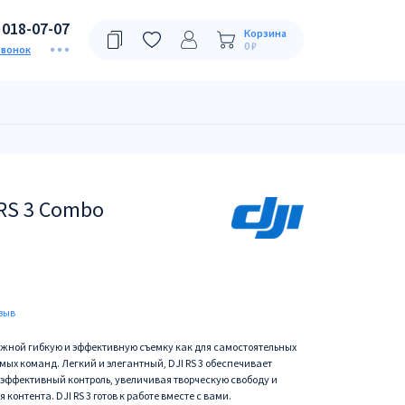
)018-07-07
Корзина
0 ₽
звонок
 RS 3 Combo
зыв
можной гибкую и эффективную съемку как для самостоятельных
ых команд. Легкий и элегантный, DJI RS 3 обеспечивает
эффективный контроль, увеличивая творческую свободу и
онтента. DJI RS 3 готов к работе вместе с вами.