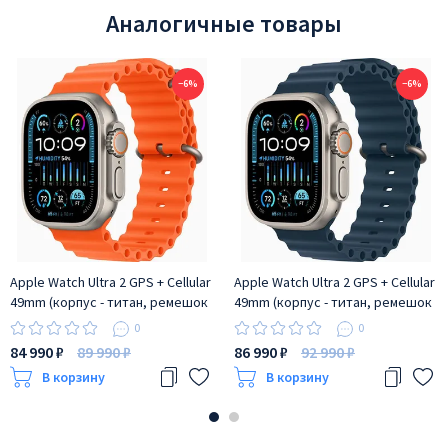
Аналогичные товары
−6%
−6%
Apple Watch Ultra 2 GPS + Cellular
Apple Watch Ultra 2 GPS + Cellular
49mm (корпус - титан, ремешок
49mm (корпус - титан, ремешок
Ocean Band оранжевый, IP6X)
Ocean Band синий, IP6X)
0
0
84 990 ₽
89 990 ₽
86 990 ₽
92 990 ₽
В корзину
В корзину