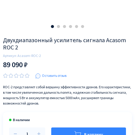
Двухдиапазонный усилитель сигнала Acasom
ROC 2
Артикул:
Acasom-ROC-2
89 090 ₽
Оставить отзыв
ROC-2 представляет собой вершину эффективности дронов. Его характеристики,
в том числе увеличенная дальность полета, надежная стабильность сигнала,
мощность 5 Вт и аккумулятор емкостью 5000 мАч, расширяют границы
возможностей дронов.
В корзину