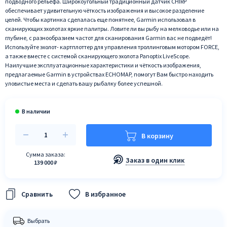
подводного рельефа. Широкоугольный традиционный датчик CHIRP
обеспечивает удивительную чёткость изображения и высокое разделение
целей. Чтобы картинка сделалась еще понятнее, Garmin использовал в
сканирующих эхолотах яркие палитры. Ловите ли вы рыбу на мелководье или на
глубине, с разнообразием частот для сканирования Garmin вас не подведёт!
Используйте эхолот- картплоттер для управления троллинговым мотором FORCE,
а также вместе с системой сканирующего эхолота Panoptix LiveScope.
Наилучшие эксплуатационные характеристики и чёткость изображения,
предлагаемые Garmin в устройствах ECHOMAP, помогут Вам быстро находить
уловистые места и сделать вашу рыбалку более успешной.
В корзину
Сумма заказа:
Заказ в один клик
139 000 ₽
В избранное
Выбрать