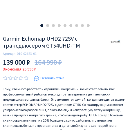
Garmin Echomap UHD2 72SV с
трансдьюсером GT54UHD-TM
Артикул:
010-02683-01
139 000 ₽
164 990 ₽
Экономия 25 990 ₽
Оставить отзыв
Тому, кто много работает и ограничен во времени, но мечтает ловить, как
профессиональный рыболов, некогда тратить время на долгие поиски
подходящих мест для рыбалки. Это именно тот случай, когда пригодится эхолот-
картплоттер ECHOMAP UHD2 72SV с датчиком GT56. Со сканирующим эхолотом
ультравысокого разрешения, показывающим контрастную, четкую картинку,
вам не придётся напрягать зрение, чтобы увидеть рыбу. UHD- сонар с боковым
сканированием имеет на 20% большие радиус действия, что позволяет
сканировать большие пространства и детальной изучать все подробности