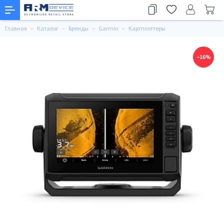
Главная
Каталог
Бренды
Garmin
Картплоттеры
−16%