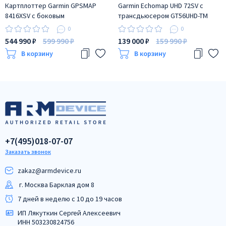
Картплоттер Garmin GPSMAP
Garmin Echomap UHD 72SV с
8416XSV с боковым
трансдьюсером GT56UHD-TM
сканированием и
0
0
ультравысокой детализацией
544 990 ₽
599 990 ₽
139 000 ₽
159 990 ₽
В корзину
В корзину
+7(495)018-07-07
Заказать звонок
zakaz@armdeviсe.ru
г. Москва Барклая дом 8
7 дней в неделю с 10 до 19 часов
ИП Лякуткин Сергей Алексеевич
ИНН 503230824756