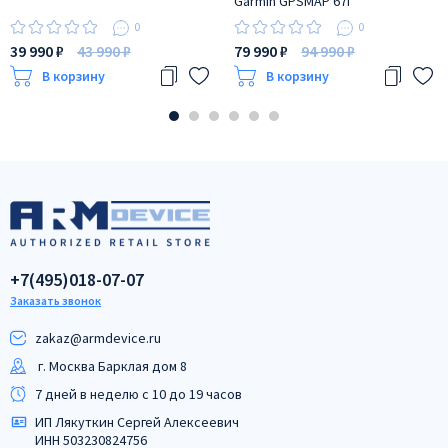
Garmin GPSMAP 67i
0
0
39 990 ₽
43 990 ₽
79 990 ₽
94 990 ₽
В корзину
В корзину
+7(495)018-07-07
Заказать звонок
zakaz@armdeviсe.ru
г. Москва Барклая дом 8
7 дней в неделю с 10 до 19 часов
ИП Лякуткин Сергей Алексеевич
ИНН 503230824756