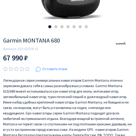
Garmin MONTANA 680
Артикул:
010-01534-13
67 990 ₽
Оставить отзыв
Легендарная серия универсальных навигаторов Garmin Montana отлично
зарекомендовала себя в самых разнообразных условиях. Garmin Montana
610/680 может иcпользоваться как навигатор для охоты, мотонавигатор,
автомобильный навигатор, туристический пеший и даже водный навигатор.
Имея набор удобных креплений навигаторы Garmin Montana, не боящиеся ни
грязи, ни морозов, могут быть установлены на лодке, снегоходе или
квадроцикле. Gps-навигаторы серии Garmin Montana подходят для всех
любителей экстремального отдыха. Благодаря мощной встроенной антенне,
Montana не теряет связи со спутниками ни под плотными кронами деревьев, ни
в густо застроенном городском массиве. На модели GPS - навигаторов Garmin
Montana бесплатно предзагружены карты Дороги России. РФ. ТОПО. Также