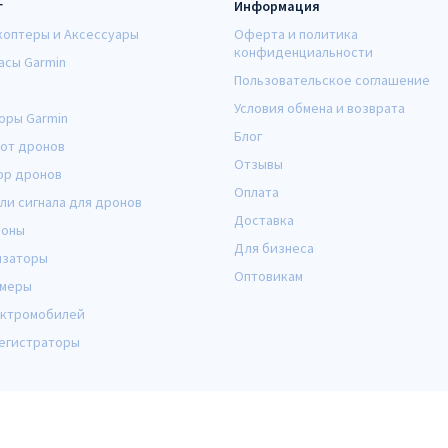
г
Информация
коптеры и Аксессуары
Оферта и политика
конфиденциальности
асы Garmin
Пользовательское соглашение
Условия обмена и возврата
оры Garmin
Блог
от дронов
Отзывы
ор дронов
Оплата
ли сигнала для дронов
Доставка
оны
Для бизнеса
изаторы
Оптовикам
амеры
ектромобилей
егистраторы