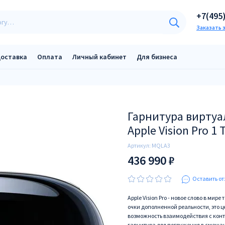
+7(495
Заказать 
оставка
Оплата
Личный кабинет
Для бизнеса
Гарнитура виртуа
Apple Vision Pro 1 
Артикул:
MQLA3
436 990 ₽
Оставить от
Apple Vision Pro - новое слово в мир
очки дополненной реальности, это 
возможность взаимодействия с контен
гарнитура для погружения в смешан