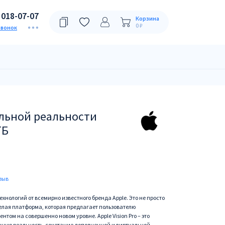
)018-07-07
Корзина
0 ₽
звонок
льной реальности
ТБ
зыв
е технологий от всемирно известного бренда Apple. Это не просто
целая платформа, которая предлагает пользователю
том на совершенно новом уровне. Apple Vision Pro – это
ную реальность, сочетание дополненной и виртуальной