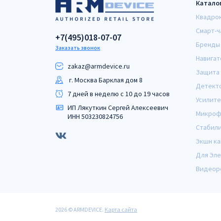
Катало
Квадро
Смарт-ч
+7(495)018-07-07
Бренды
Заказать звонок
Навигат
zakaz@armdeviсe.ru
Защита 
г. Москва Барклая дом 8
Детект
7 дней в неделю с 10 до 19 часов
Усилите
ИП Лякуткин Сергей Алексеевич
Микроф
ИНН 503230824756
Стабил
Экшн к
Для Эл
Видеор
2026 © ARMDEVICE.
Карта сайта