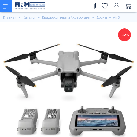
Главная
Каталог
Квадрокоптеры и Аксессуары
Дроны
Air 3
−12%