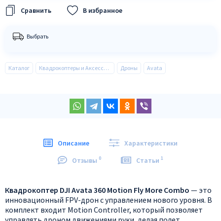
В избранное
Выбрать
Каталог
Квадрокоптеры и Аксессуары
Дроны
Avata
Описание
Характеристики
0
1
Отзывы
Статьи
Квадрокоптер DJI Avata 360 Motion Fly More Combo
— это
инновационный FPV-дрон с управлением нового уровня. В
комплект входит Motion Controller, который позволяет
управлять дроном движениями руки, делая полет