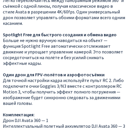
Легко переключайтесь между панорамным режимом 360° и
съёмкой с одной линзы, получая классическое видео в
стиле Avata в разрешении 4K/60fps. Один универсальный
дрон позволяет управлять обоими форматами всего одним
касанием.
Spotlight Free для быстрого создания и обмена видео
Больше не нужно вручную наводиться на объект —
функция Spotlight Free автоматически отслеживает
движение и упрощает управление камерой. Это позволяет
сосредоточиться на полёте и без усилий снимать
эффектные кадры.
Один дрон для FPV-полётов и аэрофотосъёмки
Для точной настройки кадра используйте пульт RC 2. Либо
подключите очки Goggles 3/N3 вместе с контроллером RC
Motion 3, чтобы получить эффект полного погружения —
изображение будет синхронно следовать за движениями
вашей головы.
Комплектация:
Дрон DJI Avata 360 — 1
Интеллектуальный полетный аккумулятор DJI Avata 360 — 3