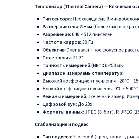
Тепловизор (Thermal Camera) — Ключевая о
Тип сенсора:
Неохлаждаемый микроболом
Размер пикселя:
8 мкм
(более высокое разр
Разрешение:
640 × 512 пикселей
Частота кадров:
30 Гц
Объектив:
Эквивалентное фокусное расст
Поле зрения:
41.2°
Точность измерений (NETD):
≤50 мК
Диапазон измеряемых температур:
Высокий коэффициент усиления: -20°C ~ 15
Низкий коэффициент усиления: 0°C ~ 500°C
Режимы измерений:
Точечный замер, Изме
Цифровой зум:
До 28x
Форматы данных:
JPEG (8-бит), R-JPEG (
Стабилизация и подвес
Тип подвеса:
3-осевой (крен, тангаж, рыск