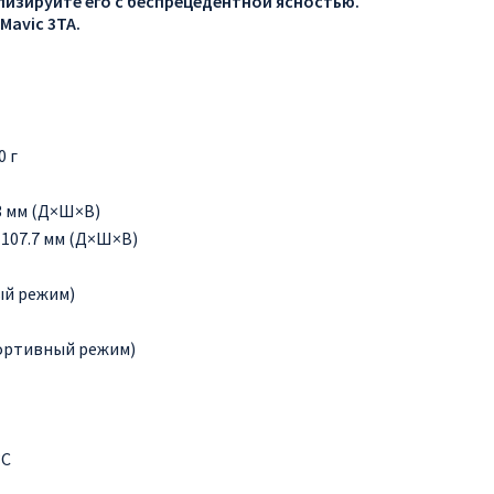
ализируйте его с беспрецедентной ясностью.
Mavic 3TA.
0 г
.3 мм (Д×Ш×В)
× 107.7 мм (Д×Ш×В)
ый режим)
портивный режим)
°C