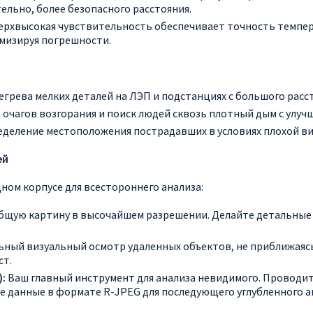
тельно, более безопасного расстояния.
ерхвысокая чувствительность обеспечивает точность темпер
мизируя погрешности.
грева мелких деталей на ЛЭП и подстанциях с большого расс
очагов возгорания и поиск людей сквозь плотный дым с улуч
деление местоположения пострадавших в условиях плохой вид
ей
ном корпусе для всестороннего анализа:
щую картину в высочайшем разрешении. Делайте детальные с
ный визуальный осмотр удаленных объектов, не приближаясь 
ст.
):
Ваш главный инструмент для анализа невидимого. Проводи
е данные в формате R-JPEG для последующего углубленного а