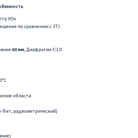
собенность
етр VOx
ешение по сравнению с 3T)
ояние
60 мм
, Диафрагма f/1.0
0°C
рение области
16-бит, радиометрический)
ание)