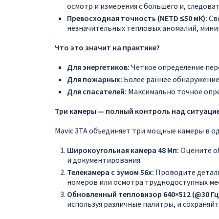
осмотр и измерения с большего и, следова
Превосходная точность (NETD ≤50 мК):
Св
незначительных тепловых аномалий, мини
Что это значит на практике?
Для энергетиков:
Четкое определение пере
Для пожарных:
Более раннее обнаружение 
Для спасателей:
Максимально точное опре
Три камеры — полный контроль над ситуаци
Mavic 3TA объединяет три мощные камеры в од
Широкоугольная камера 48 Мп:
Оцените об
и документирования.
Телекамера с зумом 56x:
Проводите деталь
номеров или осмотра труднодоступных ме
Обновленный тепловизор 640×512 (@30 Гц
используя различные палитры, и сохраняйт