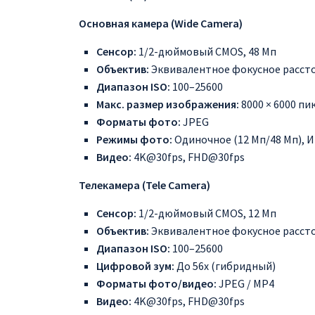
Основная камера (Wide Camera)
Сенсор:
1/2-дюймовый CMOS, 48 Мп
Объектив:
Эквивалентное фокусное расстоя
Диапазон ISO:
100–25600
Макс. размер изображения:
8000 × 6000 пи
Форматы фото:
JPEG
Режимы фото:
Одиночное (12 Мп/48 Мп), 
Видео:
4K@30fps, FHD@30fps
Телекамера (Tele Camera)
Сенсор:
1/2-дюймовый CMOS, 12 Мп
Объектив:
Эквивалентное фокусное расстоя
Диапазон ISO:
100–25600
Цифровой зум:
До 56x (гибридный)
Форматы фото/видео:
JPEG / MP4
Видео:
4K@30fps, FHD@30fps