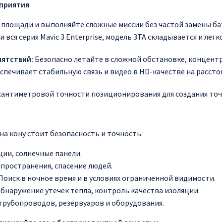
приятия
лощади и выполняйте сложные миссии без частой замены ба
и вся серия Mavic 3 Enterprise, модель 3TA складывается и ле
пятствий:
Безопасно летайте в сложной обстановке, концентри
печивает стабильную связь и видео в HD-качестве на расстоя
антиметровой точности позиционирования для создания точн
 на кону стоит безопасность и точность:
ии, солнечные панели.
спространения, спасение людей.
Поиск в ночное время и в условиях ограниченной видимости.
бнаружение утечек тепла, контроль качества изоляции.
рубопроводов, резервуаров и оборудования.