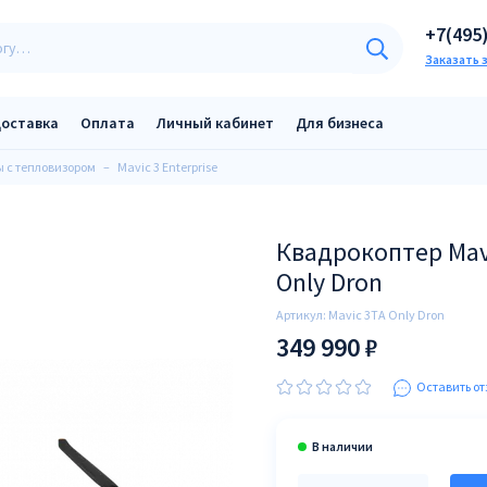
+7(495
Заказать 
оставка
Оплата
Личный кабинет
Для бизнеса
 с тепловизором
Mavic 3 Enterprise
Квадрокоптер Mav
Only Dron
Артикул:
Mavic 3TA Only Dron
349 990 ₽
Оставить от