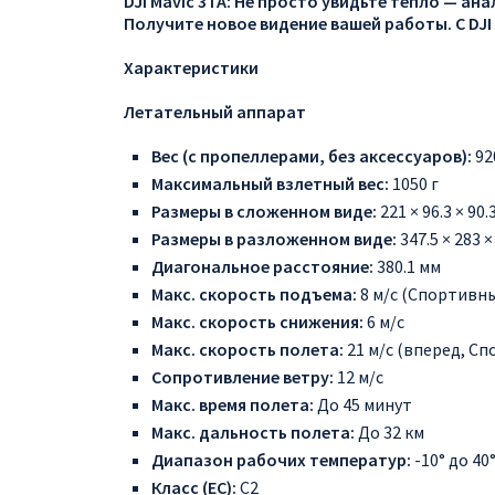
DJI Mavic 3TA: Не просто увидьте тепло — ан
Получите новое видение вашей работы. С DJI 
Характеристики
Летательный аппарат
Вес (с пропеллерами, без аксессуаров):
92
Максимальный взлетный вес:
1050 г
Размеры в сложенном виде:
221 × 96.3 × 90
Размеры в разложенном виде:
347.5 × 283 
Диагональное расстояние:
380.1 мм
Макс. скорость подъема:
8 м/с (Спортивн
Макс. скорость снижения:
6 м/с
Макс. скорость полета:
21 м/с (вперед, С
Сопротивление ветру:
12 м/с
Макс. время полета:
До 45 минут
Макс. дальность полета:
До 32 км
Диапазон рабочих температур:
-10° до 40
Класс (ЕС):
C2