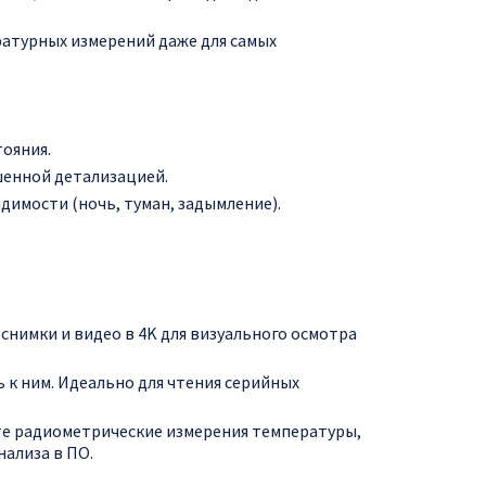
атурных измерений даже для самых
тояния.
шенной детализацией.
имости (ночь, туман, задымление).
нимки и видео в 4K для визуального осмотра
к ним. Идеально для чтения серийных
те радиометрические измерения температуры,
нализа в ПО.