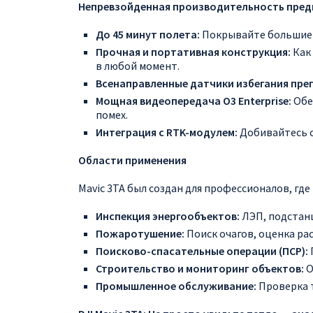
Непревзойденная производительность пред
До 45 минут полета:
Покрывайте большие п
Прочная и портативная конструкция:
Как 
в любой момент.
Всенаправленные датчики избегания пре
Мощная видеопередача O3 Enterprise:
Обес
помех.
Интеграция с RTK-модулем:
Добивайтесь с
Области применения
Mavic 3TA был создан для профессионалов, где
Инспекция энергообъектов:
ЛЭП, подстанц
Пожаротушение:
Поиск очагов, оценка ра
Поисково-спасательные операции (ПСР):
Строительство и мониторинг объектов:
О
Промышленное обслуживание:
Проверка т