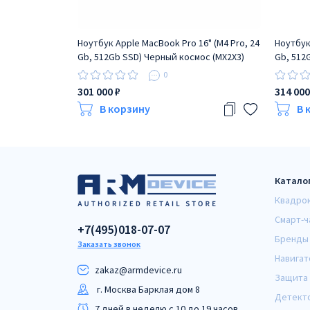
Ноутбук Apple MacBook Pro 16" (M4 Pro, 24
Ноутбук
Gb, 512Gb SSD) Черный космос (MX2X3)
Gb, 512
0
301 000 ₽
314 000
В корзину
В 
Катало
Квадро
Смарт-ч
+7(495)018-07-07
Бренды
Заказать звонок
Навигат
zakaz@armdeviсe.ru
Защита 
г. Москва Барклая дом 8
Детект
7 дней в неделю с 10 до 19 часов