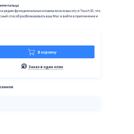
ием пальца
а рядом функциональных клавиш во всю высоту и Touch ID, что
асный способ разблокировать ваш Mac и войти в приложения и
В корзину
Заказ в один клик
бранное