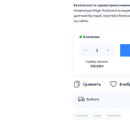
Безопасность одним прикосновен
Клавиатура Magic Keyboard оснащен
дает вам быстрый, простой и безоп
на сайты.
Сумма заказа:
358 300 ₽
В из
Выбрать
Каталог
Apple
MacBook