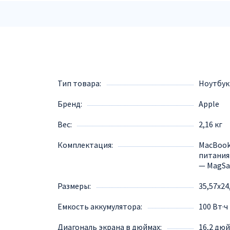
Тип товара
Ноутбук
Бренд
Apple
Вес
2,16 кг
Комплектация
MacBook
питания
— MagSaf
Размеры
35,57x24
Емкость аккумулятора
100 Вт·ч
Диагональ экрана в дюймах
16,2 дю