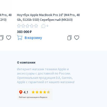
 Pro, 48
Ноутбук Apple MacBook Pro 16" (M4 Pro, 48
Ноутбук Apple 
X2Y3)
Gb, 512Gb SSD) Серебристый (MX2U3)
Gb, 1Tb SSD) 
0
383 000 ₽
423 000 ₽
В корзину
В корзи
О компании
Интернет-магазин техники Apple и
аксессуары с доставкой по России.
Оригинальная продукция DJI, Garmin,
Apple с гарантией от нашего магазина!