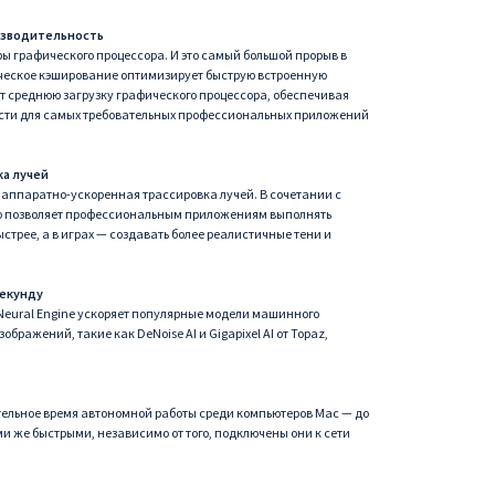
изводительность
ы графического процессора. И это самый большой прорыв в
ическое кэширование оптимизирует быструю встроенную
ет среднюю загрузку графического процессора, обеспечивая
сти для самых требовательных профессиональных приложений
ка лучей
 аппаратно-ускоренная трассировка лучей. В сочетании с
то позволяет профессиональным приложениям выполнять
ыстрее, а в играх — создавать более реалистичные тени и
секунду
eural Engine ускоряет популярные модели машинного
бражений, такие как DeNoise AI и Gigapixel AI от Topaz,
ельное время автономной работы среди компьютеров Mac — до
ми же быстрыми, независимо от того, подключены они к сети