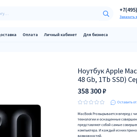
+7(495
Заказать 
оставка
Оплата
Личный кабинет
Для бизнеса
Ноутбук Apple Mac
48 Gb, 1Tb SSD) 
358 300 ₽
Оставить от
MacBook Pro вырывается вперед с чи
технологии и оснащенные совершенн
представляют собой самые соверше
компьютера. И каждый из них прин
возможностей.