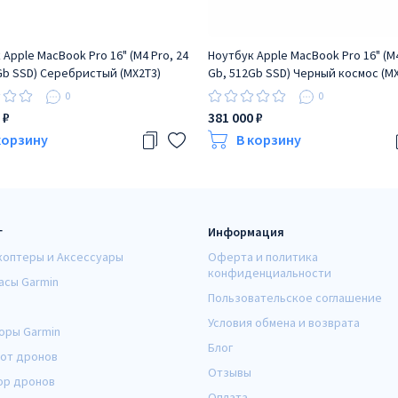
 Apple MacBook Pro 16" (M4 Pro, 24
Ноутбук Apple MacBook Pro 16" (M4
Gb SSD) Серебристый (MX2T3)
Gb, 512Gb SSD) Черный космос (M
0
0
 ₽
381 000 ₽
корзину
В корзину
г
Информация
коптеры и Аксессуары
Оферта и политика
конфиденциальности
асы Garmin
Пользовательское соглашение
Условия обмена и возврата
оры Garmin
Блог
от дронов
Отзывы
ор дронов
Оплата