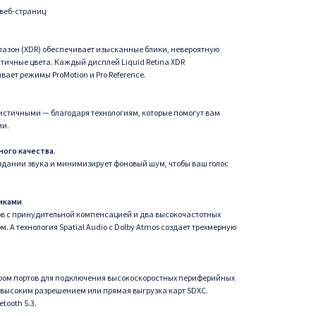
 веб-страниц
зон (XDR) обеспечивает изысканные блики, невероятную
стичные цвета. Каждый дисплей Liquid Retina XDR
ает режимы ProMotion и Pro Reference.
истичными — благодаря технологиям, которые помогут вам
ии.
ого качества
.
здании звука и минимизирует фоновый шум, чтобы ваш голос
иками
в с принудительной компенсацией и два высокочастотных
 А технология Spatial Audio с Dolby Atmos создает трехмерную
ом портов для подключения высокоскоростных периферийных
 высоким разрешением или прямая выгрузка карт SDXC.
tooth 5.3.