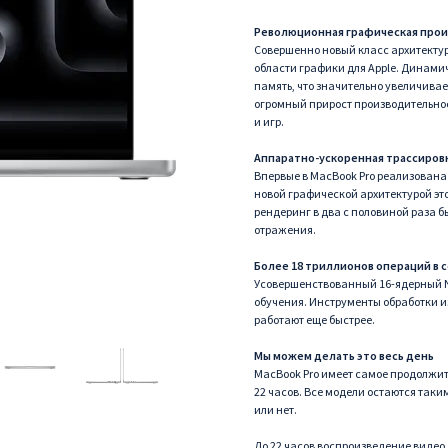
Революционная графическая про
Совершенно новый класс архитектур
области графики для Apple. Динам
память, что значительно увеличива
огромный прирост производительно
и игр.
Аппаратно-ускоренная трассиров
Впервые в MacBook Pro реализована
новой графической архитектурой э
рендеринг в два с половиной раза б
отражения.
Более 18 триллионов операций в 
Усовершенствованный 16-ядерный N
обучения. Инструменты обработки изо
работают еще быстрее.
Мы можем делать это весь день
MacBook Pro имеет самое продолжит
22 часов. Все модели остаются таки
или нет.
До 22 часов воспроизведение видео