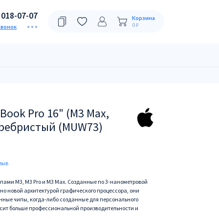
)018-07-07
Корзина
0 ₽
звонок
Book Pro 16" (M3 Max,
Серебристый (MUW73)
зыв
пами M3, M3 Pro и M3 Max. Созданные по 3-нанометровой
о новой архитектурой графического процессора, они
нные чипы, когда-либо созданные для персонального
осит больше профессиональной производительности и