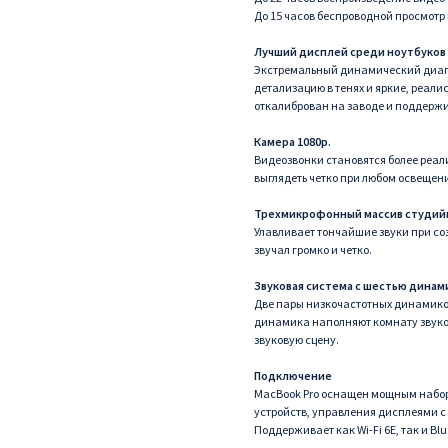
До 15 часов беспроводной просмотр
Лучший дисплей среди ноутбуков
Экстремальный динамический диапа
детализацию в тенях и яркие, реали
откалиброван на заводе и поддержив
Камера 1080p.
Видеозвонки становятся более реал
выглядеть четко при любом освещен
Трехмикрофонный массив студийн
Улавливает тончайшие звуки при со
звучал громко и четко.
Звуковая система с шестью динам
Две пары низкочастотных динамико
динамика наполняют комнату звуком.
звуковую сцену.
Подключение
MacBook Pro оснащен мощным набор
устройств, управления дисплеями с
Поддерживает как Wi-Fi 6E, так и Blue