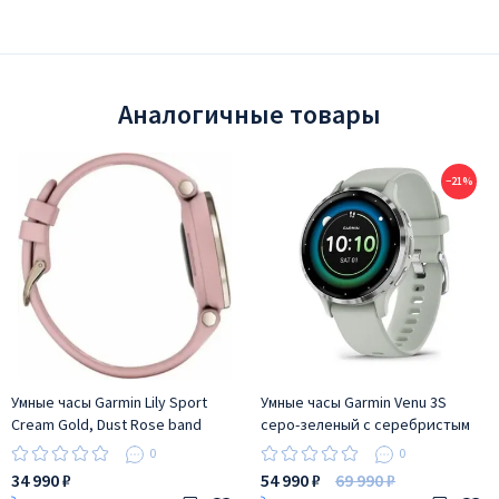
Аналогичные товары
−21%
Умные часы Garmin Lily Sport
Умные часы Garmin Venu 3S
Cream Gold, Dust Rose band
серо-зеленый с серебристым
безелем
0
0
34 990 ₽
54 990 ₽
69 990 ₽