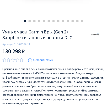
Умные часы Garmin Epix (Gen 2)
Sapphire титановый черный DLC
Артикул:
010-02582-11
130 298 ₽
Оставить отзыв
Премиальные смарт-часы epix нового поколения, с сапфировым стеклом, ярким,
постоянно включенным AMOLED-дисплеем и титановым ободком вокруг
циферблата отлично смотрятся и в офисе, и в спортивном зале, и в путешествии.
Чтобы поменять имидж, достаточно купить и заменить на часах силиконовый
ремешок, или выбрать браслет из металла, натуральной кожи или замши в
соответствии с вашим стилем. Помимо спортивных приложений часы имеют
богатый арсенал функций, помогающих контролировать состоянием здоровья -
измеряют частоту пульса и дыхания, сатурацию, уровень энергии, качество
вашего сна и другие параметры.