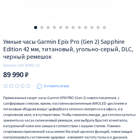
Умные часы Garmin Epix Pro (Gen 2) Sapphire
Edition 42 мм, титановый, угольно-серый, DLC,
черный ремешок
Артикул:
010-02802-15
89 990 ₽
Оставить отзыв
Премиальные смарт-часы Garmin EPIX PRO (Gen 2) нового поколения, с
сапфировым стеклом, ярким, постоянно включенным AMOLED-дисплеем и
титановым ободком вокруг циферблата отлично смотрятся и в офисе, и в
спортивном зале, и в путешествии. Чтобы поменять имидж, достаточно купить и
заменить на часах силиконовый ремешок, или выбрать браслет из металла,
натуральной кожи или замши в соответствии с вашим стилем. Помимо
спортивных приложений часы имеют богатый арсенал функций, помогающих
контролировать состоянием здоровья - измеряют частоту пульса и дыхания,