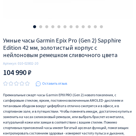
Умные часы Garmin Epix Pro (Gen 2) Sapphire
Edition 42 мм, золотистый корпус с
нейлоновым ремешком сливочного цвета
Артикул:
010-02802-20
104 990 ₽
Оставить отзыв
Премиальные смарт-часы Garmin EPIX PRO (Gen 2) нового поколения, с
сапфировым стеклом, ярким, постоянно включенным AMOLED-дисплеем и
титановым ободком вокруг циферблата отлично смотрятся и в офисе, и в
спортивном зале, и в путешествии. Чтобы поменять имидж, достаточно купить и
заменить на часах силиконовый ремешок, или выбрать браслет из металла,
натуральной кожи или замши в соответствии с вашим стилем. Помимо
спортивных приложений часы имеют богатый арсенал функций, помогающих
контролировать состоянием здоровья - измеряют частоту пульса и дыхания,