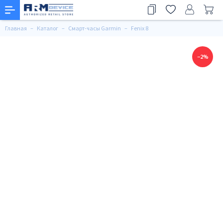
Главная
Каталог
Смарт-часы Garmin
Fenix 8
−2%