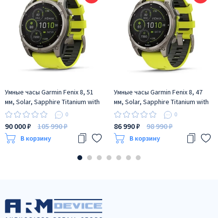
Умные часы Garmin Fenix 8, 51
Умные часы Garmin Fenix 8, 47
мм, Solar, Sapphire Titanium with
мм, Solar, Sapphire Titanium with
AMP yellow/graphite silicone
AMP yellow/graphite silicone
0
0
band
band
90 000 ₽
105 990 ₽
86 990 ₽
98 990 ₽
В корзину
В корзину