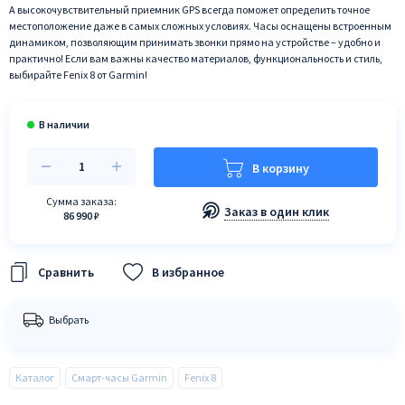
А высокочувствительный приемник GPS всегда поможет определить точное
местоположение даже в самых сложных условиях. Часы оснащены встроенным
динамиком, позволяющим принимать звонки прямо на устройстве – удобно и
практично! Если вам важны качество материалов, функциональность и стиль,
выбирайте Fenix 8 от Garmin!
В корзину
Сумма заказа:
Заказ в один клик
86 990 ₽
В избранное
Выбрать
Каталог
Смарт-часы Garmin
Fenix 8