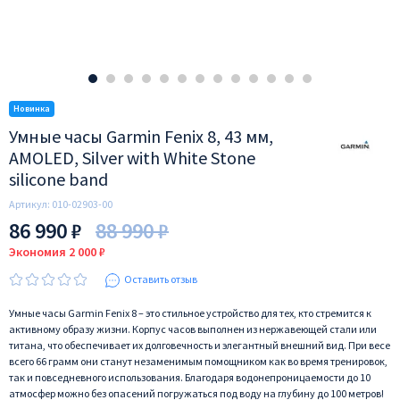
Умные часы Garmin Fenix 8, 43 мм,
AMOLED, Silver with White Stone
silicone band
Артикул:
010-02903-00
86 990 ₽
88 990 ₽
Экономия 2 000 ₽
Оставить отзыв
Умные часы Garmin Fenix 8 – это стильное устройство для тех, кто стремится к
активному образу жизни. Корпус часов выполнен из нержавеющей стали или
титана, что обеспечивает их долговечность и элегантный внешний вид. При весе
всего 66 грамм они станут незаменимым помощником как во время тренировок,
так и повседневного использования. Благодаря водонепроницаемости до 10
атмосфер можно без опасений погружаться под воду на глубину до 100 метров!