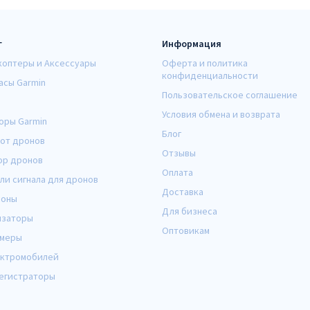
г
Информация
коптеры и Аксессуары
Оферта и политика
конфиденциальности
асы Garmin
Пользовательское соглашение
Условия обмена и возврата
оры Garmin
Блог
от дронов
Отзывы
ор дронов
Оплата
ли сигнала для дронов
Доставка
оны
Для бизнеса
изаторы
Оптовикам
амеры
ектромобилей
егистраторы