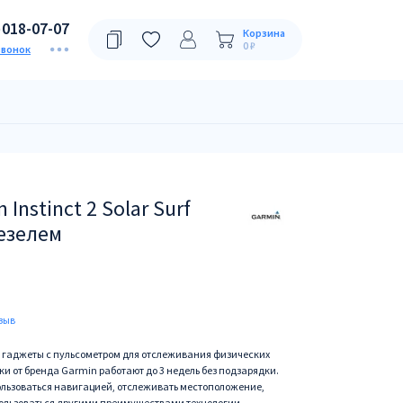
)018-07-07
Корзина
0 ₽
звонок
Instinct 2 Solar Surf
езелем
зыв
ые гаджеты с пульсометром для отслеживания физических
ки от бренда Garmin работают до 3 недель без подзарядки.
ользоваться навигацией, отслеживать местоположение,
пользоваться другими преимуществами технологии.