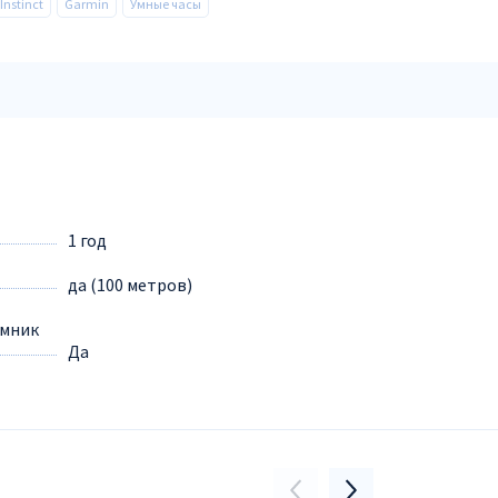
Instinct
Garmin
Умные часы
1 год
да (100 метров)
емник
Да