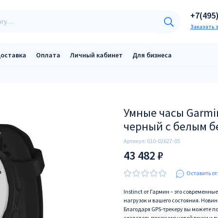
+7(495
Заказать 
оставка
Оплата
Личный кабинет
Для бизнеса
Умные часы Garmin 
черный с белым б
Артикул:
010-02627-05
43 482 ₽
Оставить от
Instinct от Гармин – это современн
нагрузок и вашего состояния. Новин
Благодаря GPS-трекеру вы можете п
создавать проекцию новой точки и 