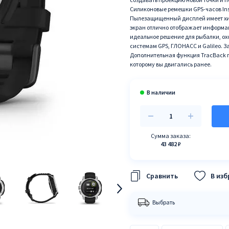
Силиконовые ремешки GPS-часов Ins
Пылезащищенный дисплей имеет хи
экран отлично отображает информаци
идеальное решение для рыбалки, ох
системам GPS, ГЛОНАСС и Galileo. З
Дополнительная функция TracBack п
которому вы двигались ранее.
Сумма заказа:
43 482 ₽
В из
Выбрать