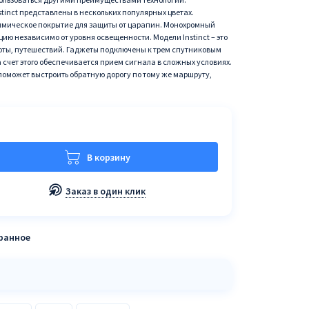
tinct представлены в нескольких популярных цветах.
мическое покрытие для защиты от царапин. Монохромный
ю независимо от уровня освещенности. Модели Instinct – это
оты, путешествий. Гаджеты подключены к трем спутниковым
а счет этого обеспечивается прием сигнала в сложных условиях.
оможет выстроить обратную дорогу по тому же маршруту,
В корзину
Заказ в один клик
бранное