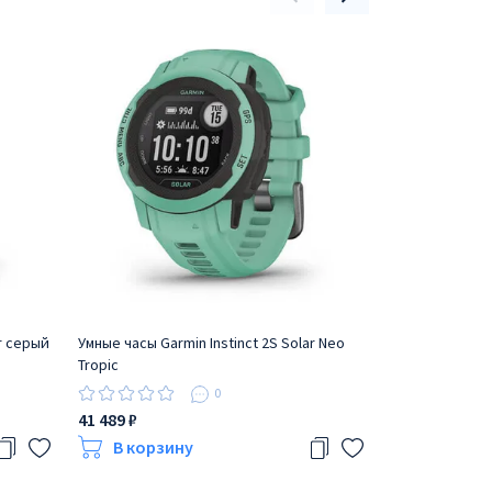
ar серый
Умные часы Garmin Instinct 2S Solar Neo
Умные часы Garm
Tropic
белый с сере
0
41 489 ₽
45 489 ₽
В корзину
В корзи