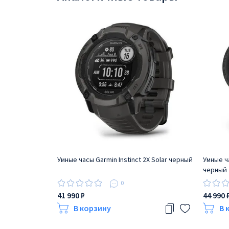
Умные часы Garmin Instinct 2X Solar черный
Умные ча
черный
0
41 990 ₽
44 990 
В корзину
В 