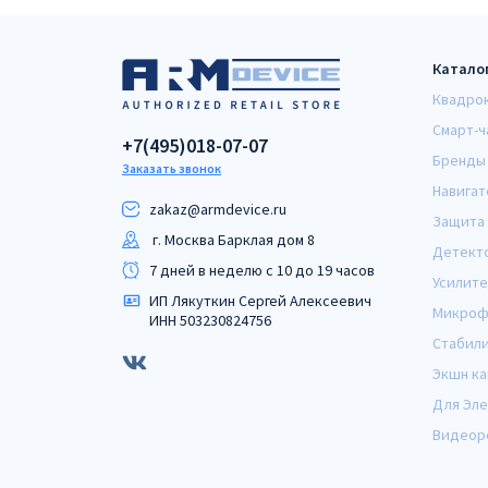
Катало
Квадро
Смарт-ч
+7(495)018-07-07
Бренды
Заказать звонок
Навигат
zakaz@armdeviсe.ru
Защита 
г. Москва Барклая дом 8
Детект
7 дней в неделю с 10 до 19 часов
Усилите
ИП Лякуткин Сергей Алексеевич
Микроф
ИНН 503230824756
Стабил
Экшн к
Для Эл
Видеор