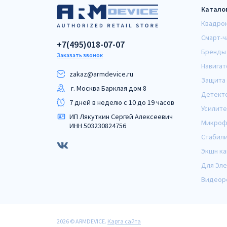
Катало
Квадро
Смарт-ч
+7(495)018-07-07
Бренды
Заказать звонок
Навигат
zakaz@armdeviсe.ru
Защита 
г. Москва Барклая дом 8
Детект
7 дней в неделю с 10 до 19 часов
Усилите
ИП Лякуткин Сергей Алексеевич
Микроф
ИНН 503230824756
Стабил
Экшн к
Для Эл
Видеор
2026 © ARMDEVICE.
Карта сайта