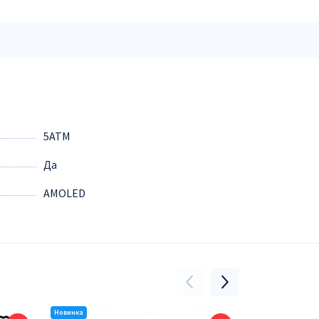
5ATM
Да
AMOLED