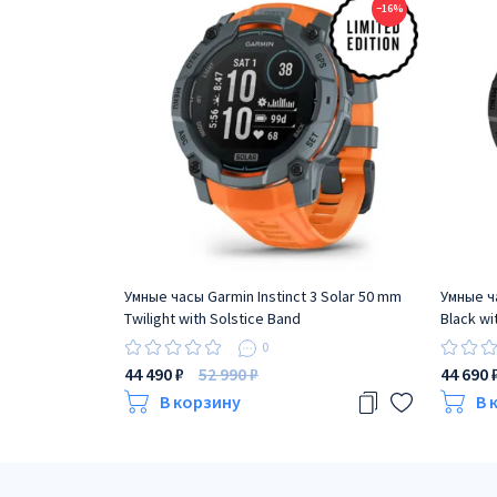
−16%
Умные часы Garmin Instinct 3 Solar 50 mm
Умные ча
Twilight with Solstice Band
Black wi
0
44 490 ₽
52 990 ₽
44 690 
В корзину
В 