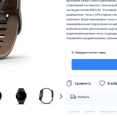
функцией смарт станут идеальным д
спортивный костюм или строгую руб
часов дисплеем AMOLED. Это новый
разрешении. Часы с GPS и ярким с
картинки. Ваши тренировки станут
анимированным подсказкам на циф
возможностями для контроля над на
водонепроницаемые часы, подходящи
Управляйте уведомлениями, принима
В из
Выбрать
Каталог
Garmin
Умные часы