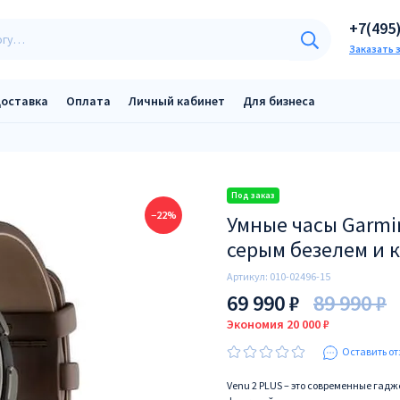
+7(495
Заказать 
оставка
Оплата
Личный кабинет
Для бизнеса
−22%
Умные часы Garmin
серым безелем и
Артикул:
010-02496-15
69 990 ₽
89 990 ₽
Экономия 20 000 ₽
Оставить от
Venu 2 PLUS – это современные гад