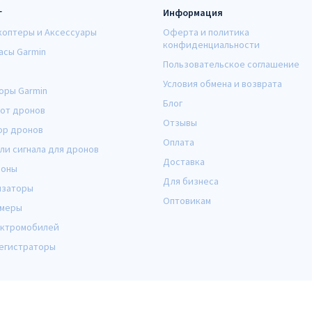
г
Информация
коптеры и Аксессуары
Оферта и политика
конфиденциальности
асы Garmin
Пользовательское соглашение
Условия обмена и возврата
оры Garmin
Блог
от дронов
Отзывы
ор дронов
Оплата
ли сигнала для дронов
Доставка
оны
Для бизнеса
изаторы
Оптовикам
амеры
ектромобилей
егистраторы