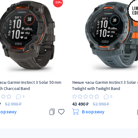
−16%
сы Garmin Instinct 3 Solar 50 mm
Умные часы Garmin Instinct 3 Solar
th Charcoal Band
Twilight with Twilight Band
0
0
₽
52 990 ₽
43 490 ₽
52 990 ₽
корзину
В корзину