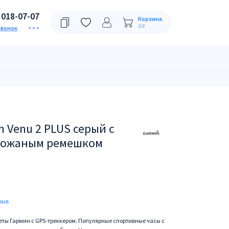
)018-07-07
Корзина
0 ₽
звонок
 Venu 2 PLUS серый с
 кожаным ремешком
зыв
жеты Гармин с GPS-треккером. Популярные спортивные часы с