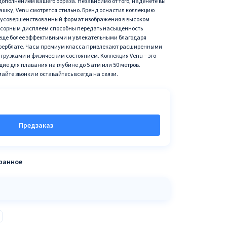
ополнением вашего образа. Независимо от того, наденете вы
ашку, Venu смотрятся стильно. Бренд оснастил коллекцию
 усовершенствованный формат изображения в высоком
енсорным дисплеем способны передать насыщенность
 еще более эффективными и увлекательными благодаря
ерблате. Часы премиум класса привлекают расширенными
грузками и физическим состоянием. Коллекция Venu – это
е для плавания на глубине до 5 атм или 50 метров.
йте звонки и оставайтесь всегда на связи.
Предзаказ
бранное