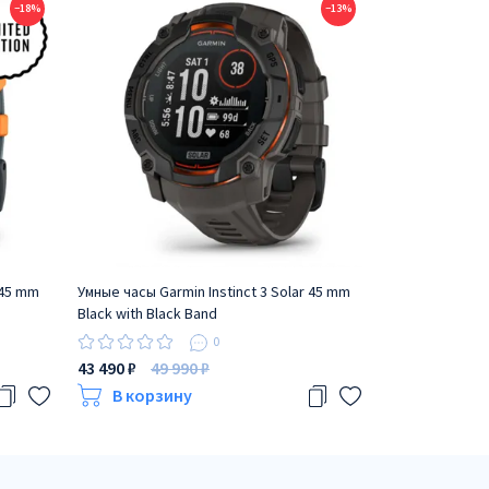
−18%
−13%
 45 mm
Умные часы Garmin Instinct 3 Solar 45 mm
Умные часы Gar
Black with Black Band
mm Neo Tropic 
0
43 490 ₽
49 990 ₽
45 890 ₽
54 
В корзину
В корзи