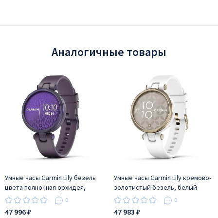
Аналогичные товары
Умные часы Garmin Lily безель
Умные часы Garmin Lily кремово-
цвета полночная орхидея,
золотистый безель, белый
корпус темная орхидея и
корпус и силиконовый ремешок
0
0
силиконовый ремешок
47 996 ₽
47 983 ₽