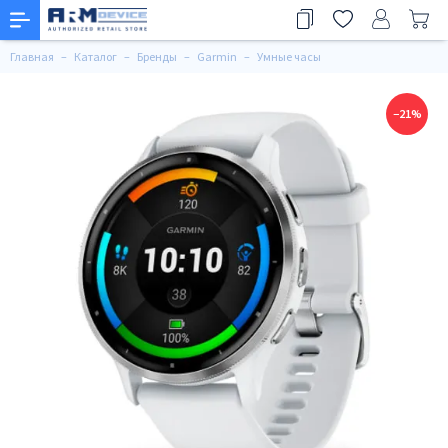
Главная
Каталог
Бренды
Garmin
Умные часы
−21%