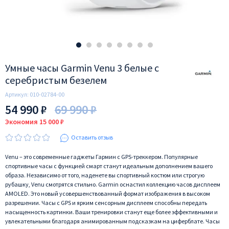
Умные часы Garmin Venu 3 белые с
серебристым безелем
Артикул:
010-02784-00
54 990 ₽
69 990 ₽
Экономия 15 000 ₽
Оставить отзыв
Venu – это современные гаджеты Гармин с GPS-треккером. Популярные
спортивные часы с функцией смарт станут идеальным дополнением вашего
образа. Независимо от того, наденете вы спортивный костюм или строгую
рубашку, Venu смотрятся стильно. Garmin оснастил коллекцию часов дисплеем
AMOLED. Это новый усовершенствованный формат изображения в высоком
разрешении. Часы с GPS и ярким сенсорным дисплеем способны передать
насыщенность картинки. Ваши тренировки станут еще более эффективными и
увлекательными благодаря анимированным подсказкам на циферблате. Часы