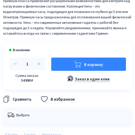
премиум класса привлекают расширенными возможностями для контроля над
нагрузками и физическим состоянием. Коллекция Venu – это
водонепроницаемые часы, подходящие для плавания на глубине до 5 атм или
50 метров. Премиум часы предназначены для отслеживания вашей физической
активности. Venu – это современные автономные гаджеты с работой без
подзарядки до 3-х недель. Управляйте уведомлениями, принимайте звонки и
оставайтесь всегда на связи с современными гаджетами Гармин.
В корзину
Сумма заказа:
Заказ в один клик
54 990 ₽
В избранное
Выбрать
Каталог
Garmin
Умные часы