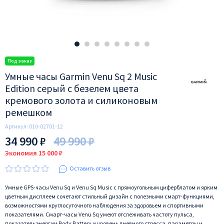
Умные часы Garmin Venu Sq 2 Music
Edition серый с безелем цвета
кремового золота и силиконовым
ремешком
Артикул:
010-02701-12
34 990 ₽
49 990 ₽
Экономия 15 000 ₽
Оставить отзыв
Умные GPS-часы Venu Sq и Venu Sq Music с прямоугольным циферблатом и ярким
цветным дисплеем сочетают стильный дизайн с полезными смарт-функциями,
возможностями круглосуточного наблюдения за здоровьем и спортивными
показателями. Смарт-часы Venu Sq умеют отслеживать частоту пульса,
показатель энергии Body Battery и уровень дневного стресса, параметры и