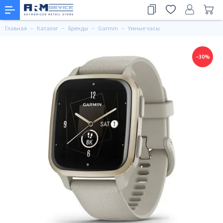
Главная
Каталог
Бренды
Garmin
Умные часы
−30%