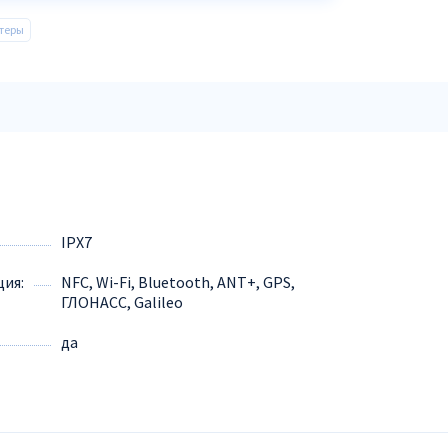
теры
IPX7
ция
NFC, Wi-Fi, Bluetooth, ANT+, GPS,
ГЛОНАСC, Galileo
да