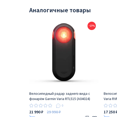
Аналогичные товары
−27%
Велосипедный радар заднего вида с
Велосип
фонарём Garmin Varia RTL515 (A04024)
Varia RV
0
21 990 ₽
29 990 ₽
17 250 