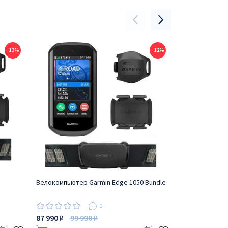
−13%
−12%
Велокомпьютер Garmin Edge 1050 Bundle
Garmin Edge 10
0
87 990 ₽
99 990 ₽
69 990 ₽
79 