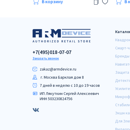
В корзину
В 
Катало
Квадро
Смарт-ч
+7(495)018-07-07
Бренды
Заказать звонок
Навигат
zakaz@armdeviсe.ru
Защита 
г. Москва Барклая дом 8
Детект
7 дней в неделю с 10 до 19 часов
Усилите
ИП Лякуткин Сергей Алексеевич
Микроф
ИНН 503230824756
Стабил
Экшн к
Для Эл
Видеор