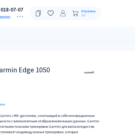
)018-07-07
Корзина
0 ₽
звонок
rmin Edge 1050
зыв
 Garmin с ЖК-дисплеем, сочетающий в себе инновационные
ьности с великолепным отображением ваших данных. Garmin
сплатными планами тренировок Garmin для велосипедистов.
беспечивает индивидуальные тренировки, которые