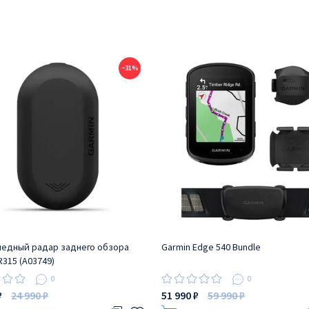
−31%
едный радар заднего обзора
Garmin Edge 540 Bundle
R315 (A03749)
0
0
₽
24 990 ₽
51 990 ₽
59 990 ₽