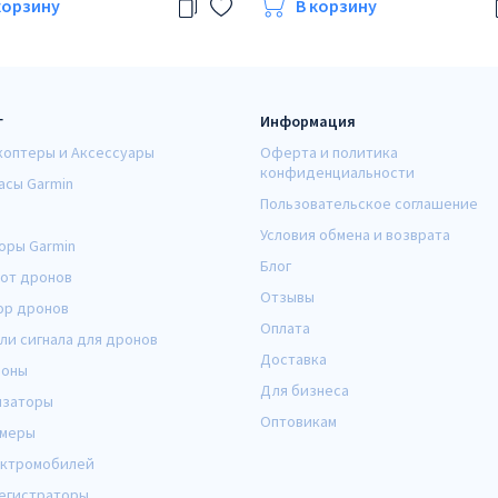
корзину
В корзину
г
Информация
коптеры и Аксессуары
Оферта и политика
конфиденциальности
асы Garmin
Пользовательское соглашение
Условия обмена и возврата
оры Garmin
Блог
от дронов
Отзывы
ор дронов
Оплата
ли сигнала для дронов
Доставка
оны
Для бизнеса
изаторы
Оптовикам
амеры
ектромобилей
егистраторы