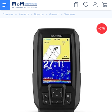
Главная
Каталог
Бренды
Garmin
Эхолоты
−27%