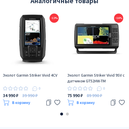
Аналогичные товары
−13%
−16%
Эхолот Garmin Striker Vivid 4CV
Эхолот Garmin Striker Vivid 9SV с
датчиком GT52HW-TM
0
0
34 990 ₽
39 990 ₽
75 990 ₽
89 990 ₽
В корзину
В корзину