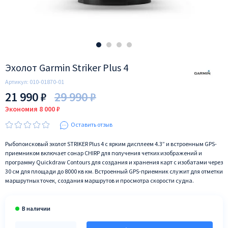
Эхолот Garmin Striker Plus 4
Артикул:
010-01870-01
21 990 ₽
29 990 ₽
Экономия 8 000 ₽
Оставить отзыв
Рыбопоисковый эхолот STRIKER Plus 4 с ярким дисплеем 4.3” и встроенным GPS-
приемником включает сонар CHIRP для получения четких изображений и
программу Quickdraw Contours для создания и хранения карт с изобатами через
30 см для площади до 8000 кв км. Встроенный GPS-приемник служит для отметки
маршрутных точек, создания маршрутов и просмотра скорости судна.