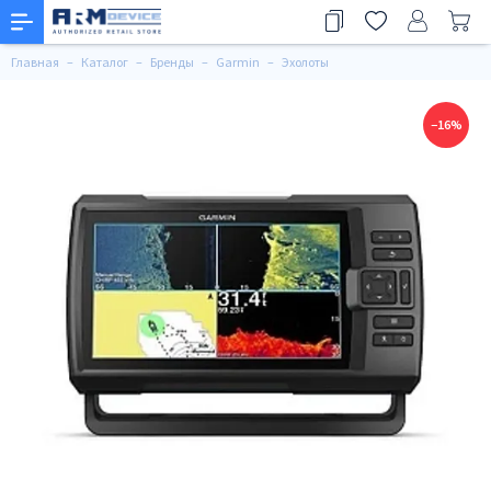
Главная
Каталог
Бренды
Garmin
Эхолоты
−16%