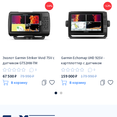
−16%
−12%
Эхолот Garmin Striker Vivid 7SV с
Garmin Echomap UHD 92SV -
датчиком GT52HW-TM
картплоттер с датчиком
GT56UHD-TM
0
0
67 500 ₽
79 990 ₽
159 000 ₽
179 990 ₽
В корзину
В корзину