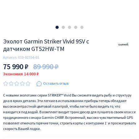
Эхолот Garmin Striker Vivid 9SV с
датчиком GT52HW-TM
Артикул:
010-02554-01
75 990 ₽
89 990 ₽
Экономия 14 000 ₽
Оставить отзыв
С новыми эхолотами серии STRIKER™ Vivid Вы сможете видеть рыбу и структуру
дна в ярких деталях. Эти легкие в использовании приборы теперь обладают
высококонтрастной цветовой палитрой, чтобы легче было видеть то, что
находится под водой. В комплект входит трансдюсер для лучшего в своем классе
традиционного сонара Garmin CHIRP. Встроенный, высоко чувствительный GPS
позволяет отмечать горячие точки, строить карты с контурами 1’ и просматривать
скорость Вашей лодки.