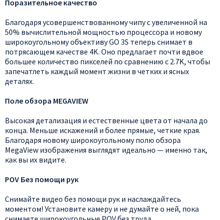
Поразительное качество
Благодаря усовершенствованному чипу с увеличенной на
50% вычислительной мощностью процессора и новому
широкоугольному объективу GO 3S теперь снимает в
потрясающем качестве 4K. Оно предлагает почти вдвое
большее количество пикселей по сравнению с 2.7K, чтобы
запечатлеть каждый момент жизни в четких и ясных
деталях.
Поле обзора MEGAVIEW
Высокая детализация и естественные цвета от начала до
конца. Меньше искажений и более прямые, четкие края.
Благодаря новому широкоугольному полю обзора
MegaView изображения выглядят идеально — именно так,
как вы их видите.
POV Без помощи рук
Снимайте видео без помощи рук и наслаждайтесь
моментом! Установите камеру и не думайте о ней, пока
снимаете широкоугольные POV без труда.