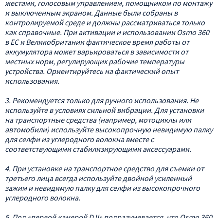
жестами, голосовым управлением, помощником по монтажу
и выключенным экраном. Данные были собраны в
контролируемой среде и должны рассматриваться только
как справочные. При активации и использовании Osmo 360
в ЕС и Великобритании фактическое время работы от
аккумулятора может варьироваться в зависимости от
местных норм, регулирующих рабочие температуры
устройства. Ориентируйтесь на фактический опыт
использования.
3. Рекомендуется только для ручного использования. Не
используйте в условиях сильной вибрации. Для установки
на транспортные средства (например, мотоциклы или
автомобили) используйте высокопрочную невидимую палку
для селфи из углеродного волокна вместе с
соответствующими стабилизирующими аксессуарами.
4. При установке на транспортное средство для съемки от
третьего лица всегда используйте двойной усиленный
зажим и невидимую палку для селфи из высокопрочного
углеродного волокна.
5. Под «первой камерой DJI» подразумевается, что Osmo 360