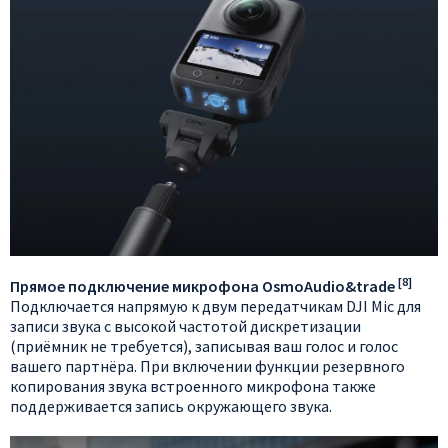
[8]
Прямое подключение микрофона OsmoAudio&trade
Подключается напрямую к двум передатчикам DJI Mic для
записи звука с высокой частотой дискретизации
(приёмник не требуется), записывая ваш голос и голос
вашего партнёра. При включении функции резервного
копирования звука встроенного микрофона также
поддерживается запись окружающего звука.