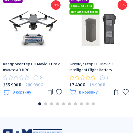
−9%
−13%
Квадрокоптер DJI Mavic 3 Pro с
Аккумулятор DJI Mavic 3
пультом DJI RC
Intelligent Flight Battery
0
1
255 990 ₽
280 990 ₽
17 490 ₽
19 990 ₽
В корзину
В корзину