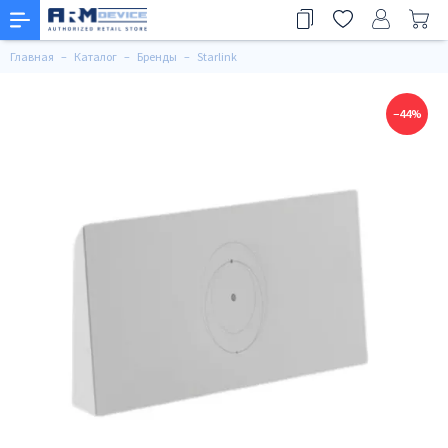
Главная
Каталог
Бренды
Starlink
−44%