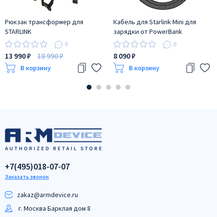
Рюкзак трансформер для
Кабель для Starlink Mini для
STARLINK
зарядки от PowerBank
0
0
13 990 ₽
18 990 ₽
8 090 ₽
В корзину
В корзину
+7(495)018-07-07
Заказать звонок
zakaz@armdeviсe.ru
г. Москва Барклая дом 8