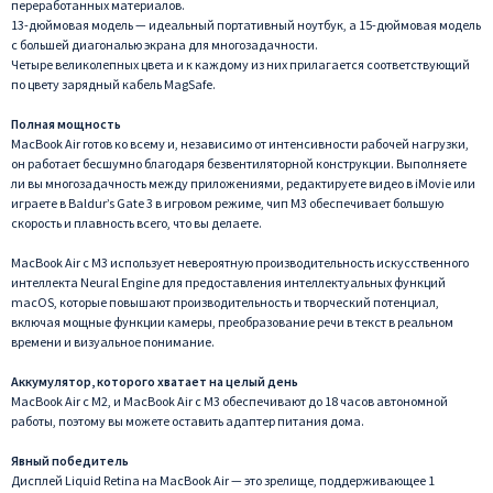
переработанных материалов.
13-дюймовая модель — идеальный портативный ноутбук, а 15-дюймовая модель
с большей диагональю экрана для многозадачности.
Четыре великолепных цвета и к каждому из них прилагается соответствующий
по цвету зарядный кабель MagSafe.
Полная мощность
MacBook Air готов ко всему и, независимо от интенсивности рабочей нагрузки,
он работает бесшумно благодаря безвентиляторной конструкции. Выполняете
ли вы многозадачность между приложениями, редактируете видео в iMovie или
играете в Baldur’s Gate 3 в игровом режиме, чип M3 обеспечивает большую
скорость и плавность всего, что вы делаете.
MacBook Air с M3 использует невероятную производительность искусственного
интеллекта Neural Engine для предоставления интеллектуальных функций
macOS, которые повышают производительность и творческий потенциал,
включая мощные функции камеры, преобразование речи в текст в реальном
времени и визуальное понимание.
Аккумулятор, которого хватает на целый день
MacBook Air с M2, и MacBook Air с M3 обеспечивают до 18 часов автономной
работы, поэтому вы можете оставить адаптер питания дома.
Явный победитель
Дисплей Liquid Retina на MacBook Air — это зрелище, поддерживающее 1