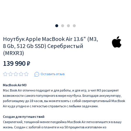
Ноутбук Apple MacBook Air 13.6" (M3,
8 Gb, 512 Gb SSD) Серебристый
(MRXR3)
139 990 ₽
Оставить отзыв
MacBook Air М3
Mac Book Air отлично подходит и для работы, и для игр, а чип M3 расширяет
возможности самого популярного в мире ноутбука. Благодаря аккумулятору,
работающему до 18 часов, вы можете взять с собой сверхпортативный MacBook
Air куда угодно и с легкостью справиться с любыми задачами.
Создан для путешествий
Сверхлегкий, толщиной менее полдюйма MacBook Air легко впишется в вашу
жизнь. Создан с заботой о планете и на 50 процентов изготовлен из