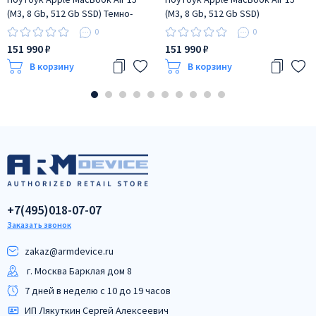
(M3, 8 Gb, 512 Gb SSD) Темно-
(M3, 8 Gb, 512 Gb SSD)
синий (MRYV3)
Серебристый (MRYQ3)
0
0
151 990 ₽
151 990 ₽
В корзину
В корзину
+7(495)018-07-07
Заказать звонок
zakaz@armdeviсe.ru
г. Москва Барклая дом 8
7 дней в неделю с 10 до 19 часов
ИП Лякуткин Сергей Алексеевич