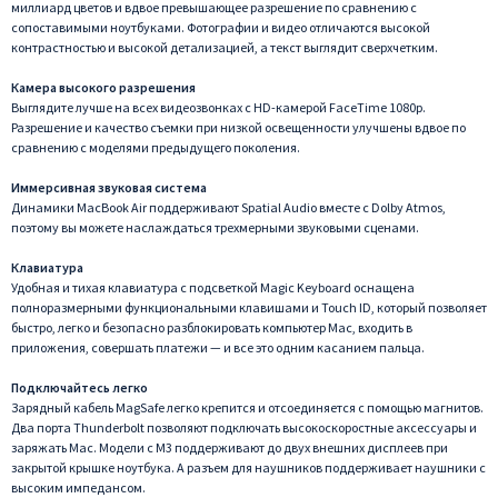
миллиард цветов и вдвое превышающее разрешение по сравнению с
сопоставимыми ноутбуками. Фотографии и видео отличаются высокой
контрастностью и высокой детализацией, а текст выглядит сверхчетким.
Камера высокого разрешения
Выглядите лучше на всех видеозвонках с HD-камерой FaceTime 1080p.
Разрешение и качество съемки при низкой освещенности улучшены вдвое по
сравнению с моделями предыдущего поколения.
Иммерсивная звуковая система
Динамики MacBook Air поддерживают Spatial Audio вместе с Dolby Atmos,
поэтому вы можете наслаждаться трехмерными звуковыми сценами.
Клавиатура
Удобная и тихая клавиатура с подсветкой Magic Keyboard оснащена
полноразмерными функциональными клавишами и Touch ID, который позволяет
быстро, легко и безопасно разблокировать компьютер Mac, входить в
приложения, совершать платежи — и все это одним касанием пальца.
Подключайтесь легко
Зарядный кабель MagSafe легко крепится и отсоединяется с помощью магнитов.
Два порта Thunderbolt позволяют подключать высокоскоростные аксессуары и
заряжать Mac. Модели с M3 поддерживают до двух внешних дисплеев при
закрытой крышке ноутбука. А разъем для наушников поддерживает наушники с
высоким импедансом.