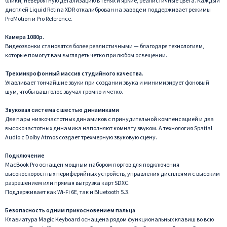
блики, невероятную детализацию в тенях и яркие, реалистичные цвета. Каждый
дисплей Liquid Retina XDR откалиброван на заводе и поддерживает режимы
ProMotion и Pro Reference.
Камера 1080p.
Видеозвонки становятся более реалистичными — благодаря технологиям,
которые помогут вам выглядеть четко при любом освещении.
Трехмикрофонный массив студийного качества
.
Улавливает тончайшие звуки при создании звука и минимизирует фоновый
шум, чтобы ваш голос звучал громко и четко.
Звуковая система с шестью динамиками
Две пары низкочастотных динамиков с принудительной компенсацией и два
высокочастотных динамика наполняют комнату звуком. А технология Spatial
Audio с Dolby Atmos создает трехмерную звуковую сцену.
Подключение
MacBook Pro оснащен мощным набором портов для подключения
высокоскоростных периферийных устройств, управления дисплеями с высоким
разрешением или прямая выгрузка карт SDXC.
Поддерживает как Wi-Fi 6E, так и Bluetooth 5.3.
Безопасность одним прикосновением пальца
Клавиатура Magic Keyboard оснащена рядом функциональных клавиш во всю