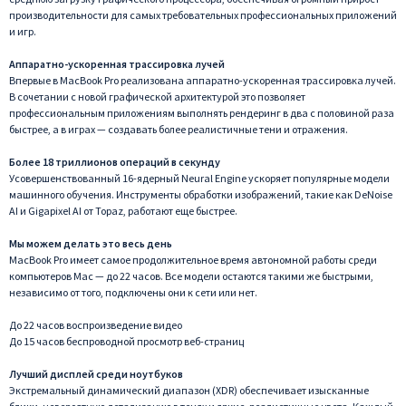
производительности для самых требовательных профессиональных приложений
и игр.
Аппаратно-ускоренная трассировка лучей
Впервые в MacBook Pro реализована аппаратно-ускоренная трассировка лучей.
В сочетании с новой графической архитектурой это позволяет
профессиональным приложениям выполнять рендеринг в два с половиной раза
быстрее, а в играх — создавать более реалистичные тени и отражения.
Более 18 триллионов операций в секунду
Усовершенствованный 16-ядерный Neural Engine ускоряет популярные модели
машинного обучения. Инструменты обработки изображений, такие как DeNoise
AI и Gigapixel AI от Topaz, работают еще быстрее.
Мы можем делать это весь день
MacBook Pro имеет самое продолжительное время автономной работы среди
компьютеров Mac — до 22 часов. Все модели остаются такими же быстрыми,
независимо от того, подключены они к сети или нет.
До 22 часов воспроизведение видео
До 15 часов беспроводной просмотр веб-страниц
Лучший дисплей среди ноутбуков
Экстремальный динамический диапазон (XDR) обеспечивает изысканные