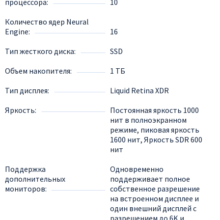
процессора
10
Количество ядер Neural
Engine
16
Тип жесткого диска
SSD
Объем накопителя
1 ТБ
Тип дисплея
Liquid Retina XDR
Яркость
Постоянная яркость 1000
нит в полноэкранном
режиме, пиковая яркость
1600 нит, Яркость SDR 600
нит
Поддержка
Одновременно
дополнительных
поддерживает полное
мониторов
собственное разрешение
на встроенном дисплее и
один внешний дисплей с
разрешением до 6K и