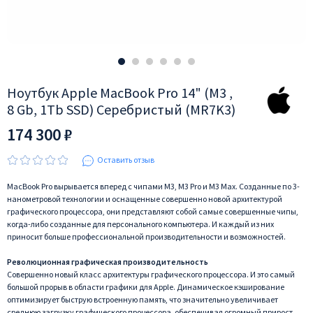
Ноутбук Apple MacBook Pro 14" (M3 ,
8 Gb, 1Tb SSD) Серебристый (MR7K3)
174 300 ₽
Оставить отзыв
MacBook Pro вырывается вперед с чипами M3, M3 Pro и M3 Max. Созданные по 3-
нанометровой технологии и оснащенные совершенно новой архитектурой
графического процессора, они представляют собой самые совершенные чипы,
когда-либо созданные для персонального компьютера. И каждый из них
приносит больше профессиональной производительности и возможностей.
Революционная графическая производительность
Совершенно новый класс архитектуры графического процессора. И это самый
большой прорыв в области графики для Apple. Динамическое кэширование
оптимизирует быструю встроенную память, что значительно увеличивает
среднюю загрузку графического процессора, обеспечивая огромный прирост