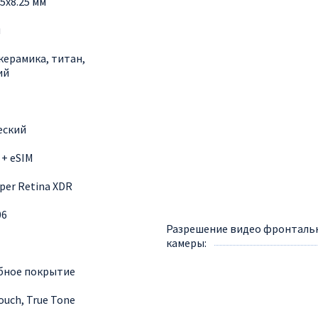
.5x8.25 мм
м
керамика, титан,
ий
еский
 + eSIM
per Retina XDR
06
Разрешение видео фронталь
камеры
бное покрытие
ouch, True Tone