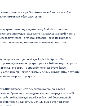
иллиметровую камеру с 5-кратным телеобъективом в обеих
еткие снимки на любом расстоянии.
 пространственному аудиозахвату Audio Mix позволяет
их видео с помощью трех различных голосовых опций. Хотите
сосредоточиться на голосах, которые находятся в кадре?
те интенсивность, чтобы получить нужный звук после
ro, специально созданный для Apple Intelligence. Чип
 производительность процессора и на 20% высокую скорость
ию с A17 Pro. Игры на смартфоне теперь будут более
и освещением. Также с игровым режимом в iOS 18 вы получите
ерывного игрового процесса.
пу A18 Pro iPhone 16 Pro демонстрирует выдающуюся
льность. Время воспроизведения видео теперь достигает 27
устройство MagSafe для еще более быстрой беспроводной
ером питания мощностью 30 Вт или выше. Это позволяет
 30 минут.