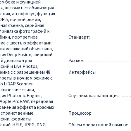
м боке и функцией
а», автомат. стабилизация
ения, автофокус, функция
DR 5, ночной режим,
ная съёмка, серийная
 привязка фотографий к
ъёмки, портретное
Стандарт
ие с шестью эффектами,
ия искажений объектива,
гия Deep Fusion, широкий
й диапазон для
Разъём
фий и Live Photos,
емка с с разрешением 48
Интерфейсы
треты в ночном режиме с
 LiDAR Scanner,
фические стили,
ия Photonic Engine,
Спутниковая навигация
Apple ProRAW, передовая
транения эффекта красных
ространственные
Процессор
афии, форматы
ений: HEIF, JPEG, DNG
Объем оперативной памяти