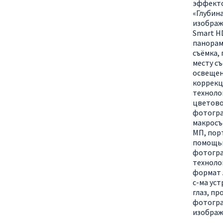
эффекто
«Глубин
изображ
Smart H
панорам
съëмка,
месту с
освещен
коррекц
техноло
цветово
фотогра
макросъ
МП, пор
помощью
фотогра
технолог
формат 
с-ма ус
глаз, п
фотогр
изображ