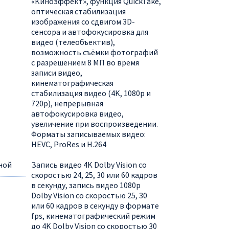
«Киноэффект», функция QuickTake,
оптическая стабилизация
изображения со сдвигом 3D-
сенсора и автофокусировка для
видео (телеобъектив),
возможность съёмки фотографий
с разрешением 8 МП во время
записи видео,
кинематографическая
стабилизация видео (4K, 1080p и
720p), непрерывная
автофокусировка видео,
увеличение при воспроизведении.
Форматы записываемых видео:
HEVC, ProRes и H.264
ной
Запись видео 4K Dolby Vision со
скоростью 24, 25, 30 или 60 кадров
в секунду, запись видео 1080p
Dolby Vision со скоростью 25, 30
или 60 кадров в секунду в формате
fps, кинематографический режим
до 4K Dolby Vision со скоростью 30