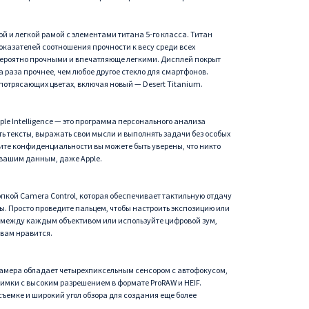
ой и легкой рамой с элементами титана 5-го класса. Титан
оказателей соотношения прочности к весу среди всех
евероятно прочными и впечатляюще легкими. Дисплей покрыт
ва раза прочнее, чем любое другое стекло для смартфонов.
х потрясающих цветах, включая новый — Desert Titanium.
ple Intelligence — это программа персонального анализа
ь тексты, выражать свои мысли и выполнять задачи без особых
ите конфиденциальности вы можете быть уверены, что никто
 вашим данным, даже Apple.
пкой Camera Control, которая обеспечивает тактильную отдачу
ы. Просто проведите пальцем, чтобы настроить экспозицию или
ь между каждым объективом или используйте цифровой зум,
 вам нравится.
камера обладает четырехпиксельным сенсором с автофокусом,
нимки с высоким разрешением в формате ProRAW и HEIF.
ъемке и широкий угол обзора для создания еще более