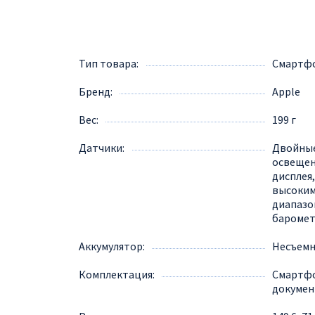
Тип товара
Смартф
Бренд
Apple
Вес
199 г
Датчики
Двойные
освещен
дисплея
высоким
диапазо
барометр
Аккумулятор
Несъем
Комплектация
Смартфо
докумен