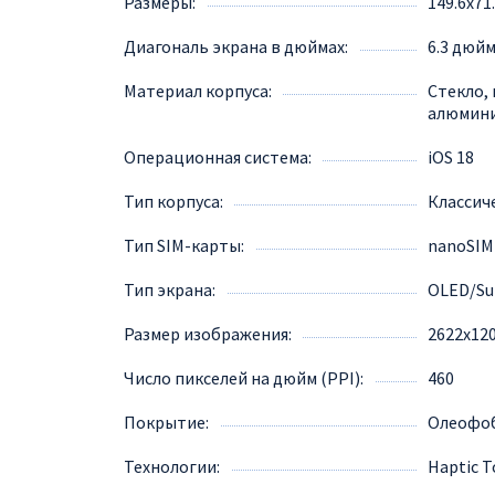
Размеры
149.6x71
Диагональ экрана в дюймах
6.3 дюй
Материал корпуса
Стекло, 
алюмин
Операционная система
iOS 18
Тип корпуса
Классич
Тип SIM-карты
nanoSIM
Тип экрана
OLED/Su
Размер изображения
2622x12
Число пикселей на дюйм (PPI)
460
Покрытие
Олеофо
Технологии
Haptic T