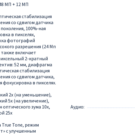
48 МП + 12 МП
оптическая стабилизация
ения со сдвигом датчика
 поколения, 100%‑ная
овка в пикселях,
жка фотографий
сокого разрешения (24 Мп
, также включает
пиксельный 2-кратный
ектив: 52 мм, диафрагма
птическая стабилизация
ения со сдвигом датчика,
я фокусировка в пикселях.
кий 2x (на уменьшение),
ий 5x (на увеличение),
 оптического зума 10x,
Аудио
й 25x
 True Tone, режим
т» с улучшенным