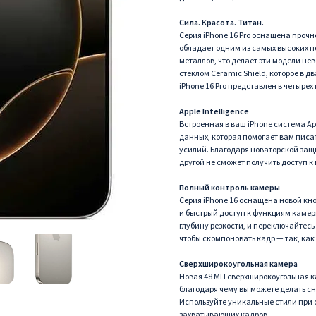
Сила. Красота. Титан.
Серия iPhone 16 Pro оснащена прочн
обладает одним из самых высоких п
металлов, что делает эти модели н
стеклом Ceramic Shield, которое в д
iPhone 16 Pro представлен в четыре
Apple Intelligence
Встроенная в ваш iPhone система Ap
данных, которая помогает вам писат
усилий. Благодаря новаторской защ
другой не сможет получить доступ к
Полный контроль камеры
Серия iPhone 16 оснащена новой кно
и быстрый доступ к функциям камер
глубину резкости, и переключайтес
чтобы скомпоновать кадр — так, как
Сверхширокоугольная камера
Новая 48 МП сверхширокоугольная 
благодаря чему вы можете делать с
Используйте уникальные стили при с
захватывающих кадров.