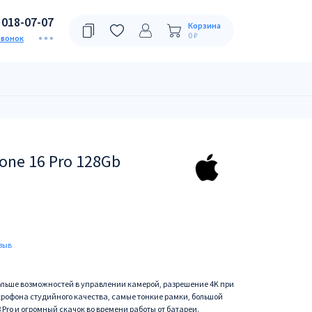
)018-07-07
Корзина
0 ₽
звонок
one 16 Pro 128Gb
зыв
больше возможностей в управлении камерой, разрешение 4K при
микрофона студийного качества, самые тонкие рамки, большой
Pro и огромный скачок во времени работы от батареи.