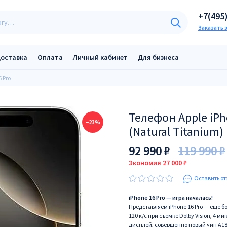
+7(495
Заказать 
оставка
Оплата
Личный кабинет
Для бизнеса
6 Pro
Телефон Apple iPh
−23%
(Natural Titanium)
92 990 ₽
119 990 ₽
Экономия 27 000 ₽
Оставить от
iPhone 16 Pro — игра началась!
Представляем iPhone 16 Pro — еще 
120 к/c при съемке Dolby Vision, 4 
дисплей, совершенно новый чип A18 