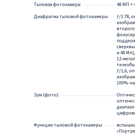
Тыловая фотокамера
48 МП + 
Диафрагма тыловой фотокамеры
ƒ/1.78, 
изображ
второго
фокусир
поддер
сверхвы
и 48 Мп)
12‑мега
телеобъ
ƒ/1,6, о
изображ
100%-на
Зум (фото)
Оптичес
оптическ
диапазон
цифрово
Функции тыловой фотокамеры
вспышка
«Портре