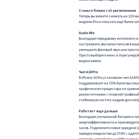
Станьте ближе с x5 увеличением
Теперь вы можете снимать на 120-м
моделях Pro и получать еще более ч
Audio Mix
Благодаря передовому интеллекту и
настраивать звучание голосов в ваш
уменьшить фоновый звук или просто 
Просто выберите микс и отрегулируй
видеосъемки.
Чип A18 Pro
В iPhone 16 Pro установлен чип A18 P
поддерживает на 15% более высокую
графического процессора по сравнен
реалистичными с плавной графикой 
стабильную частоту кадров для непр
Работает еще дольше
Благодаря улучшенной батарее и чи
энергоэффективность и производите
часов. Подключите новое зарядное 
зарядки мощностью до 25 Вт с адапт
зарядить устройство на 50% всего за