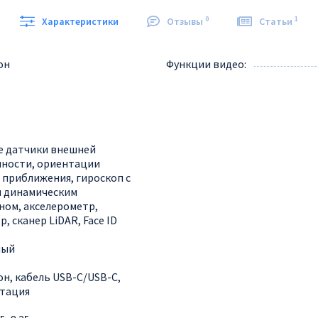
0
1
Характеристики
Отзывы
Статьи
он
Функции видео
 датчики внешней
ности, ориентации
, приближения, гироскоп с
 динамическим
ном, акселерометр,
, сканер LiDAR, Face ID
ный
н, кабель USB-С/USB-С,
тация