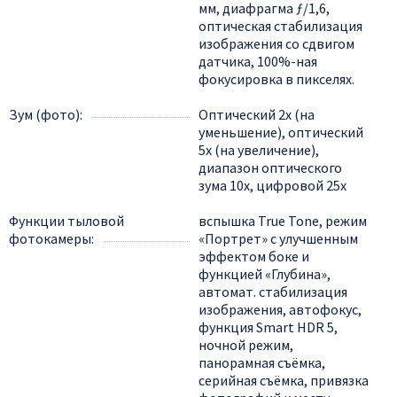
мм, диафрагма ƒ/1,6,
оптическая стабилизация
изображения со сдвигом
датчика, 100%-ная
фокусировка в пикселях.
Зум (фото)
Оптический 2x (на
уменьшение), оптический
5x (на увеличение),
диапазон оптического
зума 10x, цифровой 25x
Функции тыловой
вспышка True Tone, режим
фотокамеры
«Портрет» с улучшенным
эффектом боке и
функцией «Глубина»,
автомат. стабилизация
изображения, автофокус,
функция Smart HDR 5,
ночной режим,
панорамная съёмка,
серийная съëмка, привязка