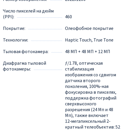
Число пикселей на дюйм
(PPI)
460
Покрытие
Олеофобное покрытие
Технологии
Haptic Touch, True Tone
Тыловая фотокамера
48 МП + 48 МП + 12 МП
Диафрагма тыловой
ƒ/1.78, оптическая
фотокамеры
стабилизация
изображения со сдвигом
датчика второго
поколения, 100%‑ная
фокусировка в пикселях,
поддержка фотографий
сверхвысокого
разрешения (24 Мп и 48
Мп), также включает
12‑мегапиксельный 2-
кратный телеобъектив: 52