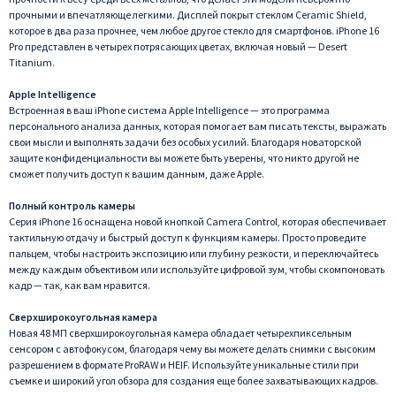
прочными и впечатляюще легкими. Дисплей покрыт стеклом Ceramic Shield,
которое в два раза прочнее, чем любое другое стекло для смартфонов. iPhone 16
Pro представлен в четырех потрясающих цветах, включая новый — Desert
Titanium.
Apple Intelligence
Встроенная в ваш iPhone система Apple Intelligence — это программа
персонального анализа данных, которая помогает вам писать тексты, выражать
свои мысли и выполнять задачи без особых усилий. Благодаря новаторской
защите конфиденциальности вы можете быть уверены, что никто другой не
сможет получить доступ к вашим данным, даже Apple.
Полный контроль камеры
Серия iPhone 16 оснащена новой кнопкой Camera Control, которая обеспечивает
тактильную отдачу и быстрый доступ к функциям камеры. Просто проведите
пальцем, чтобы настроить экспозицию или глубину резкости, и переключайтесь
между каждым объективом или используйте цифровой зум, чтобы скомпоновать
кадр — так, как вам нравится.
Сверхширокоугольная камера
Новая 48 МП сверхширокоугольная камера обладает четырехпиксельным
сенсором с автофокусом, благодаря чему вы можете делать снимки с высоким
разрешением в формате ProRAW и HEIF. Используйте уникальные стили при
съемке и широкий угол обзора для создания еще более захватывающих кадров.