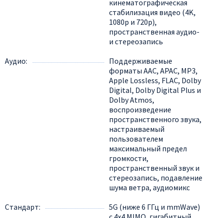
кинематографическая
стабилизация видео (4K,
1080p и 720p),
пространственная аудио-
и стереозапись
Аудио
Поддерживаемые
форматы AAC, APAC, MP3,
Apple Lossless, FLAC, Dolby
Digital, Dolby Digital Plus и
Dolby Atmos,
воспроизведение
пространственного звука,
настраиваемый
пользователем
максимальный предел
громкости,
пространственный звук и
стереозапись, подавление
шума ветра, аудиомикс
Стандарт
5G (ниже 6 ГГц и mmWave)
с 4x4 MIMO, гигабитный