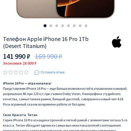
Телефон Apple iPhone 16 Pro 1Tb
(Desert Titanium)
141 990 ₽
169 990 ₽
Экономия 28 000 ₽
Оставить отзыв
iPhone 16 Pro — игра началась!
Представляем iPhone 16 Pro — еще больше возможностей в управлении камерой,
разрешение 4K при 120 к/c при съемке Dolby Vision, 4 микрофона студийного
качества, самые тонкие рамки, большой дисплей, совершенно новый чип A18
Pro и огромный скачок во времени работы от батареи.
Сила. Красота. Титан.
Серия iPhone 16 Pro оснащена прочной и легкой рамой с элементами титана 5-го
класса. Титан обладает одним из самых высоких показателей соотношения
прочности к весу среди всех металлов, что делает эти модели невероятно