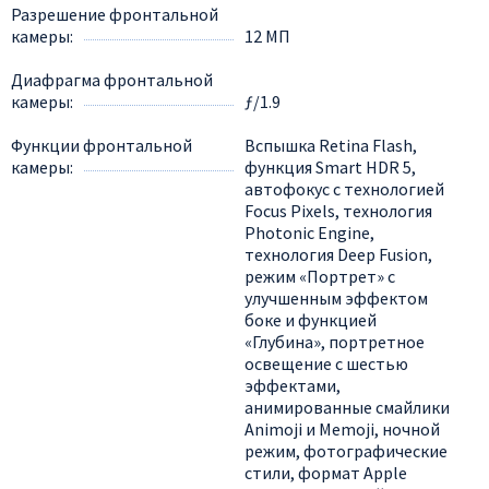
Разрешение фронтальной
камеры
12 МП
Диафрагма фронтальной
камеры
ƒ/1.9
Функции фронтальной
Вспышка Retina Flash,
камеры
функция Smart HDR 5,
автофокус с технологией
Focus Pixels, технология
Photonic Engine,
технология Deep Fusion,
режим «Портрет» с
улучшенным эффектом
боке и функцией
«Глубина», портретное
освещение с шестью
эффектами,
анимированные смайлики
Animoji и Memoji, ночной
режим, фотографические
стили, формат Apple