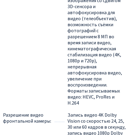
изображения со сдвигом
3D-сенсора и
автофокусировка для
видео (телеобъектив),
возможность съёмки
фотографий с
разрешением 8 МП во
время записи видео,
кинематографическая
стабилизация видео (4K,
1080p и 720p),
непрерывная
автофокусировка видео,
увеличение при
воспроизведении.
Форматы записываемых
видео: HEVC, ProRes и
H.264
Разрешение видео
Запись видео 4K Dolby
фронтальной камеры
Vision со скоростью 24, 25,
30 или 60 кадров в секунду,
запись видео 1080p Dolby