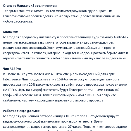
Станьте ближе с x5 увеличением
Теперь вы можете снимать на 120-миллиметровую камеру с 5-кратным
телеобъективом в обеих моделях Pro и получать еще более четкие снимки на
любом расстоянии.
Audio Mix
Благодаря передовому интеллекту и пространственному аудиозахвату Audio Mix
позволяет настраивать звучание голосов в ваших видео с помощью трех
различных голосовых опций. Хотите уменьшить фоновый звук или просто
сосредоточиться на голосах, которые находятся в кадре? Просто выберите микс и
отрегулируйте интенсивность, чтобы получить нужный звук после видеосъемки.
Чип A18 Pro
В iPhone 16 Pro установлен чип A18 Pro, специально созданный для Apple
Intelligence. Чип поддерживает на 15% более высокую производительность
процессора и на 20% высокую скорость графического процессора по сравнению
с A17 Pro. Игры на смартфоне теперь будут более реалистичными с плавной
графикой и освещением. Также с игровым режимом в iOS 18 вы получите
стабильную частоту кадров для непрерывного игрового процесса.
Работает еще дольше
Благодаря улучшенной батарее и чипу A18 Pro iPhone 16 Pro демонстрирует
выдающуюся энергоэффективность и производительность. Время
воспроизведения видео теперь достигает 27 часов. Подключите новое зарядное