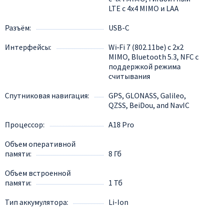
LTE с 4x4 MIMO и LAA
Разъём
USB-C
Интерфейсы
Wi‑Fi 7 (802.11be) с 2x2
MIMO, Bluetooth 5.3, NFC с
поддержкой режима
считывания
Спутниковая навигация
GPS, GLONASS, Galileo,
QZSS, BeiDou, and NavIC
Процессор
A18 Pro
Объем оперативной
памяти
8 Гб
Объем встроенной
памяти
1 Тб
Тип аккумулятора
Li-Ion