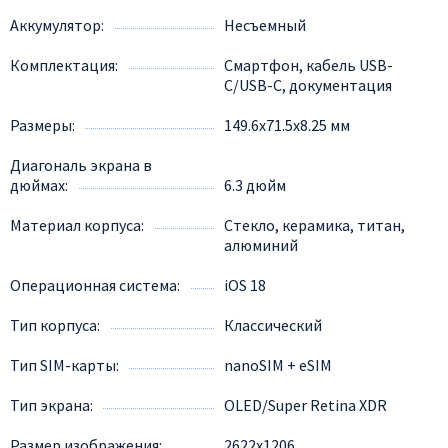
Аккумулятор
Несъемный
Комплектация
Смартфон, кабель USB-
С/USB-С, документация
Размеры
149.6x71.5x8.25 мм
Диагональ экрана в
дюймах
6.3 дюйм
Материал корпуса
Стекло, керамика, титан,
алюминий
Операционная система
iOS 18
Тип корпуса
Классический
Тип SIM-карты
nanoSIM + eSIM
Тип экрана
OLED/Super Retina XDR
Размер изображения
2622x1206