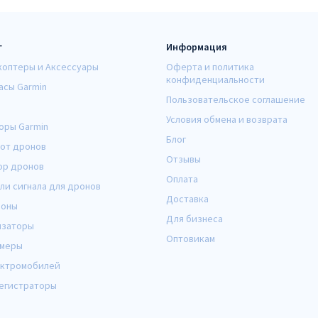
г
Информация
коптеры и Аксессуары
Оферта и политика
конфиденциальности
асы Garmin
Пользовательское соглашение
Условия обмена и возврата
оры Garmin
Блог
от дронов
Отзывы
ор дронов
Оплата
ли сигнала для дронов
Доставка
оны
Для бизнеса
изаторы
Оптовикам
амеры
ектромобилей
егистраторы