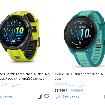
асы Garmin Forerunner 965 черные,
Умные часы Garmin Forerunner 165
ерый DLC титановый безель, с
aqua
черным ремешком
0
0
₽
38 790 ₽
44 990 ₽
корзину
В корзину