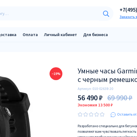
+7(495
Заказать 
оставка
Оплата
Личный кабинет
Для бизнеса
Умные часы Garmin
−19%
с черным ремешк
Артикул:
010-02638-20
56 490 ₽
69 990 ₽
Экономия 13 500 ₽
Оставить от
Разработано специально для бегунов 
позволяют вам чувствовать легкость
утреннего пробуждения узнайте ваш