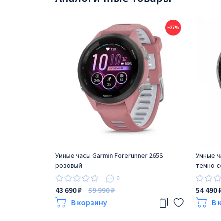
−27%
Умные часы Garmin Forerunner 265S
Умные ч
розовый
темно-с
желто-
0
43 690 ₽
59 990 ₽
54 490 
В корзину
В 