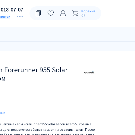
)018-07-07
Корзина
0 ₽
звонок
 Forerunner 955 Solar
ом
зыв
Беговые часы Forerunner 955 Solar весом всего 53 грамма
 и дают возможность быть в гармонии со своим телом. После
и баллы готовности к тренировке, основанные на качестве