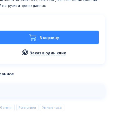
й нагрузке и прочих данных
В корзину
Заказ в один клик
бранное
Garmin
Forerunner
Умные часы