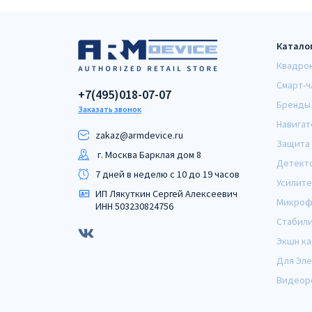
Катало
Квадро
Смарт-ч
+7(495)018-07-07
Бренды
Заказать звонок
Навигат
zakaz@armdeviсe.ru
Защита 
г. Москва Барклая дом 8
Детект
7 дней в неделю с 10 до 19 часов
Усилите
ИП Лякуткин Сергей Алексеевич
Микроф
ИНН 503230824756
Стабил
Экшн к
Для Эл
Видеор