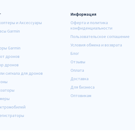
г
Информация
коптеры и Аксессуары
Оферта и политика
конфиденциальности
асы Garmin
Пользовательское соглашение
Условия обмена и возврата
оры Garmin
Блог
от дронов
Отзывы
ор дронов
Оплата
ли сигнала для дронов
Доставка
оны
Для бизнеса
изаторы
Оптовикам
амеры
ектромобилей
егистраторы