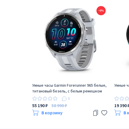
−6%
Умные часы Garmin Forerunner 965 белые,
Умные ч
титановый безель, с белым ремешком
0
55 190 ₽
58 990 ₽
19 390 
В корзину
В 