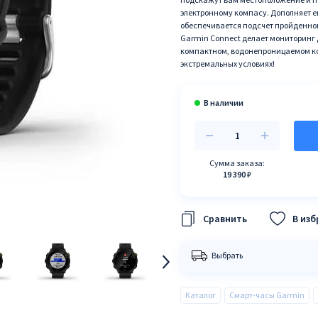
электронному компасу. Дополняет е
обеспечивается подсчет пройденног
Garmin Connect делает мониторинг 
компактном, водонепроницаемом к
экстремальных условиях!
Сумма заказа:
19 390 ₽
В из
Выбрать
Каталог
Смарт-часы Garmin