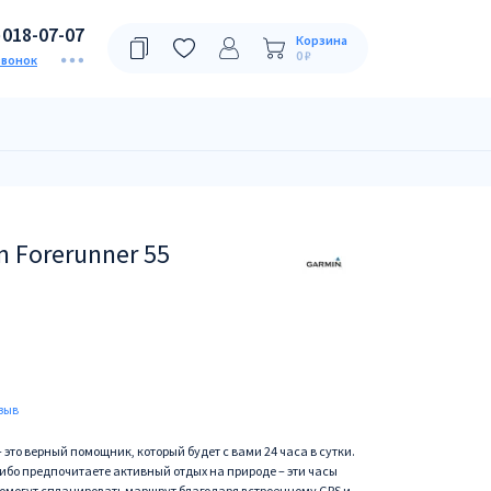
)018-07-07
Корзина
0 ₽
звонок
 Forerunner 55
зыв
это верный помощник, который будет с вами 24 часа в сутки.
ибо предпочитаете активный отдых на природе – эти часы
омогут спланировать маршрут благодаря встроенному GPS и