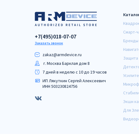
Катало
Квадро
Смарт-ч
+7(495)018-07-07
Бренды
Заказать звонок
Навигат
zakaz@armdeviсe.ru
Защита 
г. Москва Барклая дом 8
Детект
7 дней в неделю с 10 до 19 часов
Усилите
ИП Лякуткин Сергей Алексеевич
Микроф
ИНН 503230824756
Стабил
Экшн к
Для Эл
Видеор