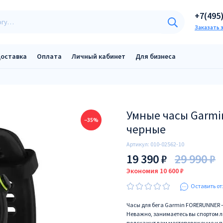
+7(495
Заказать 
оставка
Оплата
Личный кабинет
Для бизнеса
Умные часы Garmin
−35%
черные
Артикул:
010-02562-10
19 390 ₽
29 990 ₽
Экономия 10 600 ₽
Оставить от
Часы для бега Garmin FORERUNNER – 
Неважно, занимаетесь вы спортом л
подскажут вам местоположение и п