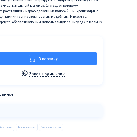
го чувствительный шагомер, благодаря которому
о расстояния и израсходованных калорий. Cинхронизация с
динамики тренировок простым и удобным. И все это в
орпусе, обеспечивающим максимальную защиту даже в самых
В корзину
Заказ в один клик
бранное
Garmin
Forerunner
Умные часы