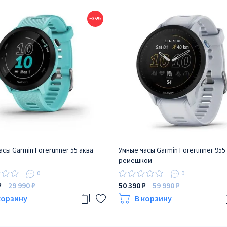
−35%
асы Garmin Forerunner 55 аква
Умные часы Garmin Forerunner 955
ремешком
0
0
₽
29 990 ₽
50 390 ₽
59 990 ₽
корзину
В корзину