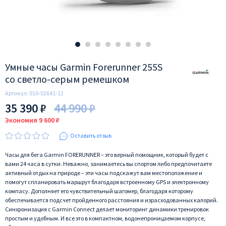
Умные часы Garmin Forerunner 255S
со светло-серым ремешком
Артикул:
010-02641-12
35 390 ₽
44 990 ₽
Экономия 9 600 ₽
Оставить отзыв
Часы для бега Garmin FORERUNNER – это верный помощник, который будет с
вами 24 часа в сутки. Неважно, занимаетесь вы спортом либо предпочитаете
активный отдых на природе – эти часы подскажут вам местоположение и
помогут спланировать маршрут благодаря встроенному GPS и электронному
компасу. Дополняет его чувствительный шагомер, благодаря которому
обеспечивается подсчет пройденного расстояния и израсходованных калорий.
Cинхронизация с Garmin Connect делает мониторинг динамики тренировок
простым и удобным. И все это в компактном, водонепроницаемом корпусе,