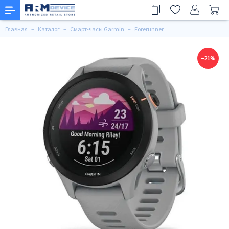
Главная
Каталог
Смарт-часы Garmin
Forerunner
−21%