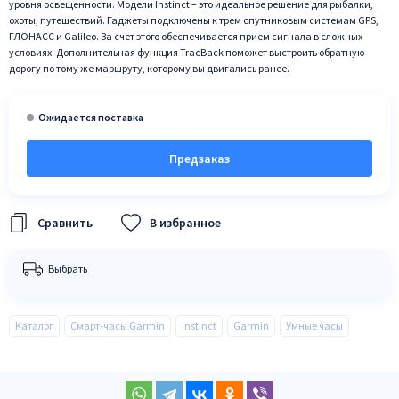
уровня освещенности. Модели Instinct – это идеальное решение для рыбалки,
охоты, путешествий. Гаджеты подключены к трем спутниковым системам GPS,
ГЛОНАСС и Galileo. За счет этого обеспечивается прием сигнала в сложных
условиях. Дополнительная функция TracBack поможет выстроить обратную
дорогу по тому же маршруту, которому вы двигались ранее.
Предзаказ
В избранное
Выбрать
Каталог
Смарт-часы Garmin
Instinct
Garmin
Умные часы