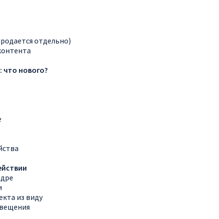
родается отдельно)
контента
: что нового?
е
йства
действии
адре
и
кта из виду
свещения