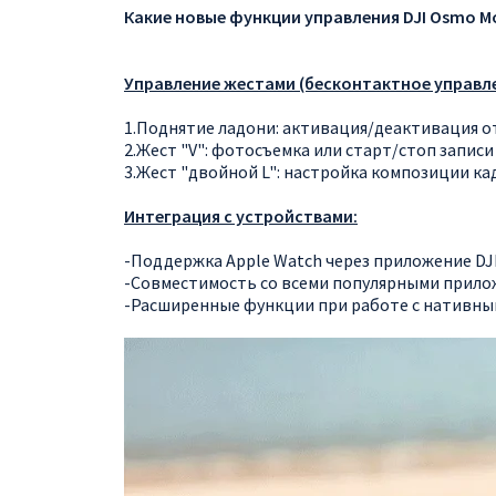
Какие новые функции управления DJI Osmo Mo
Управление жестами (бесконтактное управле
1.Поднятие ладони: активация/деактивация 
2.Жест "V": фотосъемка или старт/стоп записи
3.Жест "двойной L": настройка композиции ка
Интеграция с устройствами:
-Поддержка Apple Watch через приложение DJ
-Совместимость со всеми популярными прило
-Расширенные функции при работе с нативны