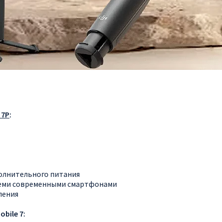
 7P
:
полнительного питания
всеми современными смартфонами
ления
bile 7: