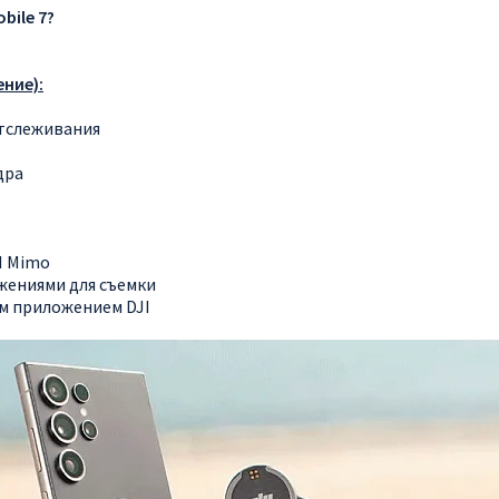
bile 7?
ние):
отслеживания
дра
I Mimo
жениями для съемки
м приложением DJI