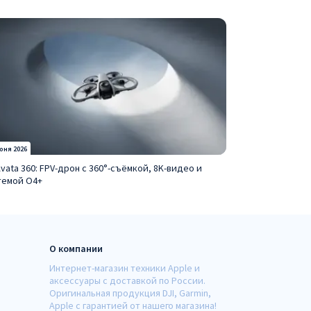
юня 2026
Avata 360: FPV-дрон с 360°-съёмкой, 8K-видео и
темой O4+
О компании
Интернет-магазин техники Apple и
аксессуары с доставкой по России.
Оригинальная продукция DJI, Garmin,
Apple с гарантией от нашего магазина!