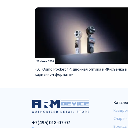
23 Июня 2026
«DJI Osmo Pocket 4P: двойная оптика и 4K‑съёмка в
карманном формате»
Катало
Квадро
Смарт-ч
+7(495)018-07-07
Бренды