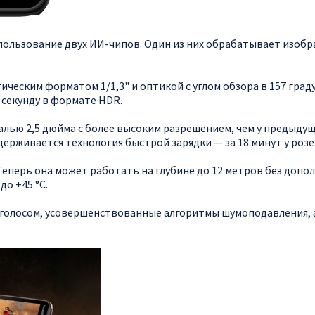
спользование двух ИИ-чипов. Один из них обрабатывает изобра
ческим форматом 1/1,3" и оптикой с углом обзора в 157 град
в секунду в формате HDR.
лью 2,5 дюйма с более высоким разрешением, чем у предыдущ
ддерживается технология быстрой зарядки — за 18 минут у роз
Теперь она может работать на глубине до 12 метров без допо
о +45 °C.
 голосом, усовершенствованные алгоритмы шумоподавления,