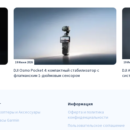
19 Июня 2026
19 И
DJI Osmo Pocket 4: компактный стабилизатор с
DJI 
флагманским 1‑дюймовым сенсором
сис
г
Информация
коптеры и Аксессуары
Оферта и политика
конфиденциальности
асы Garmin
Пользовательское соглашение