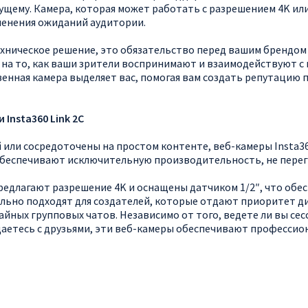
ущему. Камера, которая может работать с разрешением 4K ил
менения ожиданий аудитории.
хническое решение, это обязательство перед вашим брендом
ь на то, как ваши зрители воспринимают и взаимодействуют с
нная камера выделяет вас, помогая вам создать репутацию п
 Insta360 Link 2C
 или сосредоточены на простом контенте, веб-камеры Insta36
 обеспечивают исключительную производительность, не пере
C предлагают разрешение 4K и оснащены датчиком 1/2″, что обе
но подходят для создателей, которые отдают приоритет диа
айных групповых чатов. Независимо от того, ведете ли вы се
щаетесь с друзьями, эти веб-камеры обеспечивают профессион