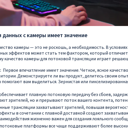
 данных с камеры имеет значение
чество камеры — это не роскошь, а необходимость. В условия
ных эффектов может стать тем фактором, который отличает
ему качество камеры для потоковой трансляции играет решаю
:
Первое впечатление имеет значение. Четкое, ясное качест
итории. Демонстрируете ли вы продукт, делитесь своим опыт
помогают вам выделиться. Зернистая или пикселизированная
обеспечивает плавную потоковую передачу без сбоев, задерж
ают зрителей, но и прерывают поток вашего контента, потен
ные трансляции захватывают зрителей, повышая вероятность 
ффекты в сочетании с плавной доставкой создают захватыва
заимодействия жизненно важен для создания лояльного сообщ
потоковые платформы все чаще поддерживают более высокие