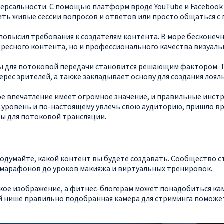
ерсальности. С помощью платформ вроде YouTube и Facebook
ить живые сессии вопросов и ответов или просто общаться с
повысил требования к создателям контента. В море бесконечн
ресного контента, но и профессионального качества визуаль
 для потоковой передачи становится решающим фактором. Та
рес зрителей, а также закладывает основу для создания лоял
вое впечатление имеет огромное значение, и правильные инс
 уровень и по-настоящему увлечь свою аудиторию, пришло в
ры для потоковой трансляции.
подумайте, какой контент вы будете создавать. Сообщество с
 марафонов до уроков макияжа и виртуальных тренировок.
ткое изображение, а фитнес-блогерам может понадобиться ка
й нише правильно подобранная камера для стриминга поможе