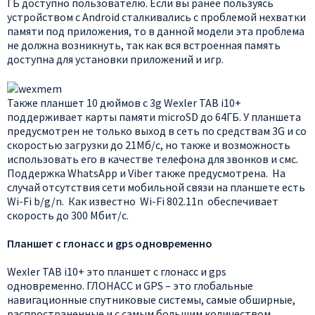
ГБ доступно пользователю. Если вы ранее пользуясь
устройством с Android сталкивались с проблемой нехватки
памяти под приложения, то в данной модели эта проблема
не должна возникнуть, так как вся встроенная память
доступна для установки приложений и игр.
Также планшет 10 дюймов с 3g Wexler TAB i10+
поддерживает карты памяти microSD до 64ГБ. У планшета
предусмотрен не только выход в сеть по средствам 3G и со
скоростью загрузки до 21Мб/с, но также и возможность
использовать его в качестве телефона для звонков и смс.
Поддержка WhatsApp и Viber также предусмотрена. На
случай отсутствия сети мобильной связи на планшете есть
Wi-Fi b/g/n. Как известно Wi-Fi 802.11n обеспечивает
скорость до 300 Мбит/с.
Планшет с глонасс и gps одновременно
Wexler TAB i10+ это планшет с глонасс и gps
одновременно. ГЛОНАСС и GPS – это глобальные
навигационные спутниковые системы, самые обширные,
распространенные и с самым большим количеством