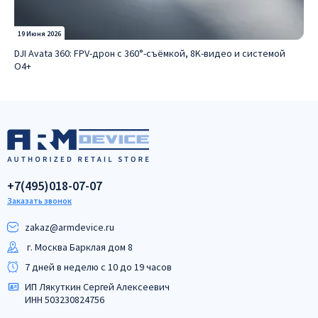
19 Июня 2026
DJI Avata 360: FPV-дрон с 360°-съёмкой, 8K-видео и системой
O4+
+7(495)018-07-07
Заказать звонок
zakaz@armdeviсe.ru
г. Москва Барклая дом 8
7 дней в неделю с 10 до 19 часов
ИП Лякуткин Сергей Алексеевич
ИНН 503230824756