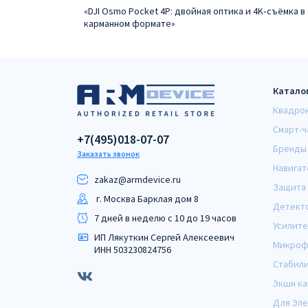
«DJI Osmo Pocket 4P: двойная оптика и 4K‑съёмка в
карманном формате»
Катало
Квадро
Смарт-ч
+7(495)018-07-07
Бренды
Заказать звонок
Навигат
zakaz@armdeviсe.ru
Защита 
г. Москва Барклая дом 8
Детект
7 дней в неделю с 10 до 19 часов
Усилите
ИП Лякуткин Сергей Алексеевич
Микроф
ИНН 503230824756
Стабил
Экшн к
Для Эл