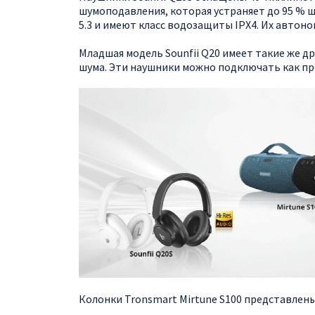
шумоподавления, которая устраняет до 95 %
5.3 и имеют класс водозащиты IPX4. Их автоно
Младшая модель Sounfii Q20 имеет такие же 
шума. Эти наушники можно подключать как про
Колонки Tronsmart Mirtune S100 представлены 