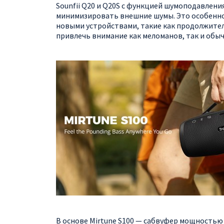
Sounfii Q20 и Q20S с функцией шумоподавлени
минимизировать внешние шумы. Это особенно 
новыми устройствами, такие как продолжител
привлечь внимание как меломанов, так и обы
В основе Mirtune S100 — сабвуфер мощностью 