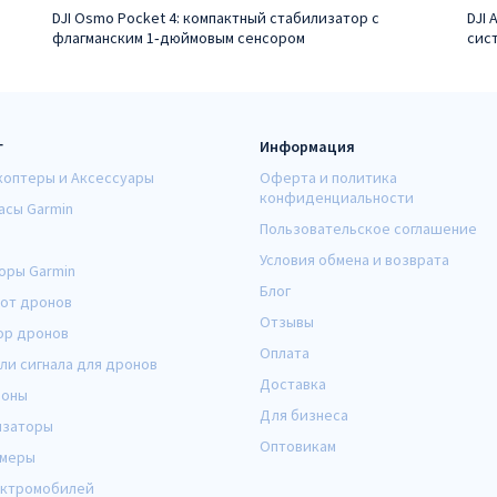
DJI Osmo Pocket 4: компактный стабилизатор с
DJI 
флагманским 1‑дюймовым сенсором
сис
г
Информация
коптеры и Аксессуары
Оферта и политика
конфиденциальности
асы Garmin
Пользовательское соглашение
Условия обмена и возврата
оры Garmin
Блог
от дронов
Отзывы
ор дронов
Оплата
ли сигнала для дронов
Доставка
оны
Для бизнеса
изаторы
Оптовикам
амеры
ектромобилей