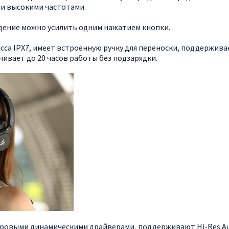
ми высокими частотами.
дение можно усилить одним нажатием кнопки.
са IPX7, имеет встроенную ручку для переноски, поддержива
ивает до 20 часов работы без подзарядки.
тровыми динамическими драйверами, поддерживают Hi-Res Au