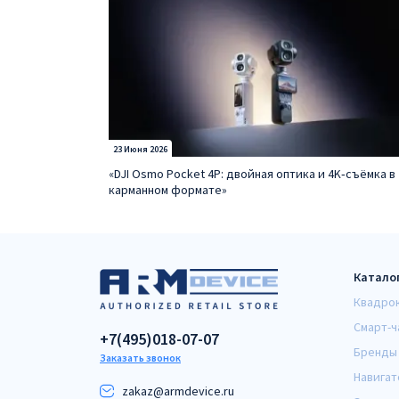
23 Июня 2026
«DJI Osmo Pocket 4P: двойная оптика и 4K‑съёмка в
карманном формате»
Катало
Квадро
Смарт-ч
+7(495)018-07-07
Бренды
Заказать звонок
Навигат
zakaz@armdeviсe.ru