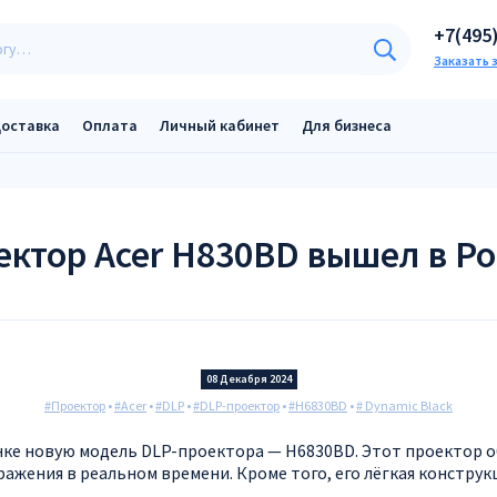
+7(495
Заказать 
оставка
Оплата
Личный кабинет
Для бизнеса
ектор Acer H830BD вышел в Ро
08 Декабря 2024
#Проектор
•
#Acer
•
#DLP
•
#DLP-проектор
•
#H6830BD
•
# Dynamic Black
нке новую модель DLP-проектора — H6830BD. Этот проектор о
жения в реальном времени. Кроме того, его лёгкая конструкци