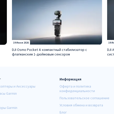
19 Июня 2026
19 И
DJI Osmo Pocket 4: компактный стабилизатор с
DJI 
флагманским 1‑дюймовым сенсором
сис
г
Информация
коптеры и Аксессуары
Оферта и политика
конфиденциальности
асы Garmin
Пользовательское соглашение
Условия обмена и возврата
оры Garmin
Блог